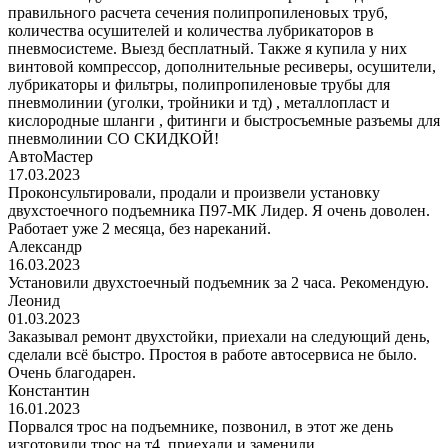
правильного расчета сечения полипропиленовых труб,
количества осушителей и количества лубрикаторов в
пневмосистеме. Выезд бесплатный. Также я купила у них
винтовой компрессор, дополнительные ресиверы, осушители,
лубрикаторы и фильтры, полипропиленовые трубы для
пневмолинии (уголки, тройники и тд) , металлопласт и
кислородные шланги , фитинги и быстросъемные разъемы для
пневмолинии СО СКИДКОЙ!
АвтоМастер
17.03.2023
Проконсультировали, продали и произвели установку
двухстоечного подъемника П97-МК Лидер. Я очень доволен.
Работает уже 2 месяца, без нареканий.
Александр
16.03.2023
Установили двухстоечный подъемник за 2 часа. Рекомендую.
Леонид
01.03.2023
Заказывал ремонт двухстойки, приехали на следующий день,
сделали всё быстро. Простоя в работе автосервиса не было.
Очень благодарен.
Константин
16.01.2023
Порвался трос на подъемнике, позвонил, в этот же день
изготовили трос на т4, приехали и заменили.