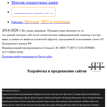
Монтаж покрасочных камер
полный перечень услуг
Москва, МО и регионы
Работаем:
2014-2026
© Все права защищены. Обращаем ваше внимание на то,
что данный интернет сайт носит исключительно информационный характер и ни при
каких условиях не является публичной офертой, определяемой положениями статьи 437
Гражданского кодекса РФ.
Индивидуальный предприниматель Тельнов С.М. ИНН 771887117220 ОГРНИП
321774600578202
Политика конфиденциальности
Карта сайта
Разработка и продвижение сайтов
Московская область:
Апрелевка Балашиха Бронницы Верея Видное Волоколамск Воскресенск Высоковск Голицыно Дзержинский Дмитров
Долгопрудный Домодедово Дрезна Дубна Егорьевск Жуковский Зарайск Звенигород Ивантеевка Истра Кашира Климовск
Клин Коломна Королев Котельники Красноармейск Красногорск Краснозаводск Краснознаменск Кубинка Куровское
Ликино-Дулево Лобня Лосино-Петровский Луховицы Лыткарино Люберцы Можайск Москва Мытищи Наро-Фоминск