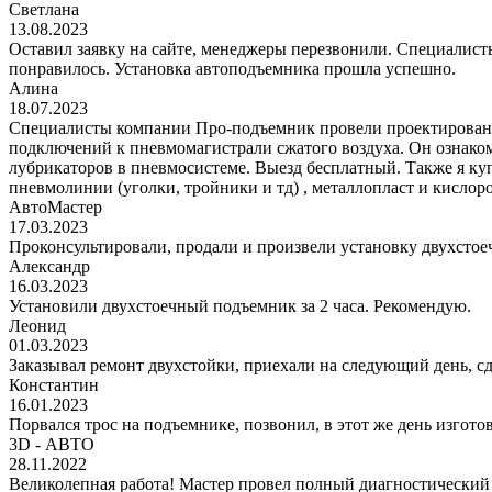
Светлана
13.08.2023
Оставил заявку на сайте, менеджеры перезвонили. Специалисты
понравилось. Установка автоподъемника прошла успешно.
Алина
18.07.2023
Специалисты компании Про-подъемник провели проектирование
подключений к пневмомагистрали сжатого воздуха. Он ознаком
лубрикаторов в пневмосистеме. Выезд бесплатный. Также я к
пневмолинии (уголки, тройники и тд) , металлопласт и кис
АвтоМастер
17.03.2023
Проконсультировали, продали и произвели установку двухстоеч
Александр
16.03.2023
Установили двухстоечный подъемник за 2 часа. Рекомендую.
Леонид
01.03.2023
Заказывал ремонт двухстойки, приехали на следующий день, сде
Константин
16.01.2023
Порвался трос на подъемнике, позвонил, в этот же день изгото
3D - АВТО
28.11.2022
Великолепная работа! Мастер провел полный диагностический