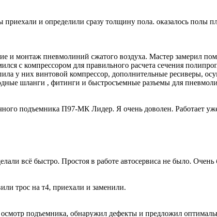
 приехали и определили сразу толщину пола. оказалось полы пло
 и монтаж пневмолиний сжатого воздуха. Мастер замерил поме
ился с компрессором для правильного расчета сечения полипро
упила у них винтовой компрессор, дополнительные ресиверы, ос
лородные шланги , фитинги и быстросъемные разъемы для пнев
ного подъемника П97-МК Лидер. Я очень доволен. Работает уже 
лали всё быстро. Простоя в работе автосервиса не было. Очень 
вили трос на т4, приехали и заменили.
 осмотр подъемника, обнаружил дефекты и предложил оптималь