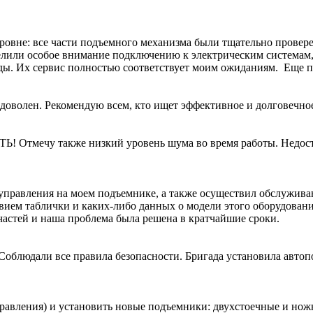
уровне: все части подъемного механизма были тщательно прове
елили особое внимание подключению к электрическим системам, 
ы. Их сервис полностью соответствует моим ожиданиям. Еще пр
доволен. Рекомендую всем, кто ищет эффективное и долговечно
 Отмечу также низкий уровень шума во время работы. Недост
 управления на моем подъемнике, а также осуществил обслужив
твием таблички и каких-либо данных о модели этого оборудован
пчастей и наша проблема была решена в кратчайшие сроки.
облюдали все правила безопасности. Бригада установила авто
равления) и установить новые подъемники: двухстоечные и но