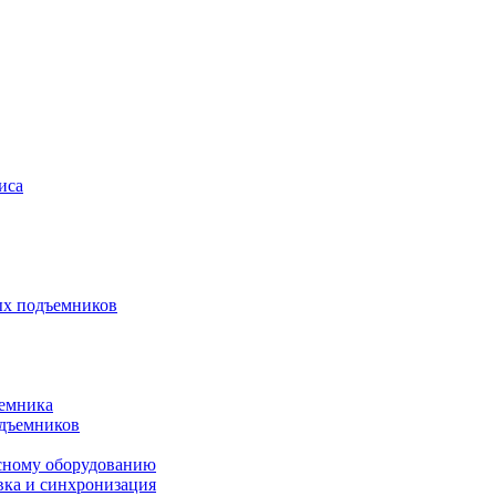
иса
ых подъемников
ъемника
одъемников
исному оборудованию
вка и синхронизация