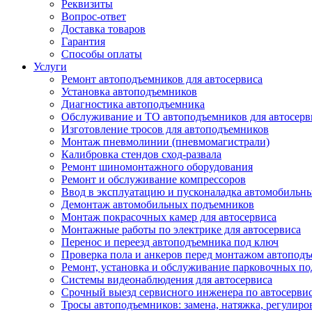
Реквизиты
Вопрос-ответ
Доставка товаров
Гарантия
Способы оплаты
Услуги
Ремонт автоподъемников для автосервиса
Установка автоподъемников
Диагностика автоподъемника
Обслуживание и ТО автоподъемников для автосерв
Изготовление тросов для автоподъемников
Монтаж пневмолинии (пневмомагистрали)
Калибровка стендов сход-развала
Ремонт шиномонтажного оборудования
Ремонт и обслуживание компрессоров
Ввод в эксплуатацию и пусконаладка автомобильн
Демонтаж автомобильных подъемников
Монтаж покрасочных камер для автосервиса
Монтажные работы по электрике для автосервиса
Перенос и переезд автоподъемника под ключ
Проверка пола и анкеров перед монтажом автопод
Ремонт, установка и обслуживание парковочных п
Системы видеонаблюдения для автосервиса
Срочный выезд сервисного инженера по автосерв
Тросы автоподъемников: замена, натяжка, регулиро