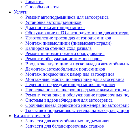
Гарантия
Способы оплаты
Услуги
Ремонт автоподъемников для автосервиса
Установка автоподъемников
Диагностика автоподъемника
Обслуживание и ТО автоподъемников для автосерв
Изготовление тросов для автоподъемников
Монтаж пневмолинии (пневмомагистрали)
Калибровка стендов сход-развала
Ремонт шиномонтажного оборудования
Ремонт и обслуживание компрессоров
Ввод в эксплуатацию и пусконаладка автомобильн
Демонтаж автомобильных подъемников
Монтаж покрасочных камер для автосервиса
Монтажные работы по электрике для автосервиса
Перенос и переезд автоподъемника под ключ
Проверка пола и анкеров перед монтажом автопод
Ремонт, установка и обслуживание парковочных п
Системы видеонаблюдения для автосервиса
Срочный выезд сервисного инженера по автосерв
Тросы автоподъемников: замена, натяжка, регулиро
Каталог запчастей
Запчасти для автомобильных подъемников
Запчасти для балансировочных станков