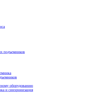
иса
ых подъемников
ъемника
одъемников
исному оборудованию
вка и синхронизация