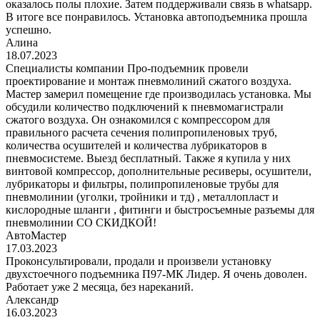
оказалось полы плохие. Затем поддерживали связь в whatsapp.
В итоге все понравилось. Установка автоподъемника прошла
успешно.
Алина
18.07.2023
Специалисты компании Про-подъемник провели
проектирование и монтаж пневмолиний сжатого воздуха.
Мастер замерил помещение где производилась установка. Мы
обсудили количество подключений к пневмомагистрали
сжатого воздуха. Он ознакомился с компрессором для
правильного расчета сечения полипропиленовых труб,
количества осушителей и количества лубрикаторов в
пневмосистеме. Выезд бесплатный. Также я купила у них
винтовой компрессор, дополнительные ресиверы, осушители,
лубрикаторы и фильтры, полипропиленовые трубы для
пневмолинии (уголки, тройники и тд) , металлопласт и
кислородные шланги , фитинги и быстросъемные разъемы для
пневмолинии СО СКИДКОЙ!
АвтоМастер
17.03.2023
Проконсультировали, продали и произвели установку
двухстоечного подъемника П97-МК Лидер. Я очень доволен.
Работает уже 2 месяца, без нареканий.
Александр
16.03.2023