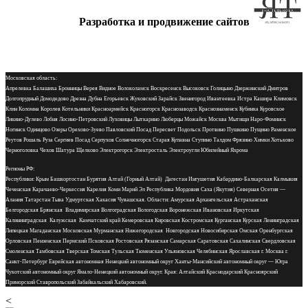
Разработка и продвижение сайтов
Московская область:
Апрелевка Балашиха Бронницы Верея Видное Волоколамск Воскресенск Высоковск Голицыно Дзержинский Дмитров
Долгопрудный Домодедово Дрезна Дубна Егорьевск Жуковский Зарайск Звенигород Ивантеевка Истра Кашира Климовск
Клин Коломна Королев Котельники Красноармейск Красногорск Краснозаводск Краснознаменск Кубинка Куровское
Ликино-Дулево Лобня Лосино-Петровский Луховицы Лыткарино Люберцы Можайск Москва Мытищи Наро-Фоминск
Ногинск Одинцово Озеры Орехово-Зуево Павловский Посад Пересвет Подольск Протвино Пушкино Пущино Раменское
Реутов Рошаль Руза Сергиев Посад Серпухов Солнечногорск Старая Купавна Ступино Талдом Фрязино Химки Хотьково
Черноголовка Чехов Шатура Щелково Электрогорск Электросталь Электроугли Юбилейный Яхрома
Регионы РФ:
Республики: Крым Башкортостан Бурятия Алтай (Горный Алтай) Дагестан Ингушетия Кабардино-Балкарская Калмыкия
Чеченская Карачаево-Черкессия Карелия Коми Марий Эл Республика Мордовия Саха (Якутия) Северная Осетия —
Алания Татарстан Тыва Удмуртская Хакасия Чувашская. Области: Амурская Архангельская Астраханская
Белгородская Брянская Владимирская Волгоградская Вологодская Воронежская Ивановская Иркутская
Калининградская Калужская Камчатский край Кемеровская Кировская Костромская Курганская Курская Ленинградская
Липецкая Магаданская Московская Мурманская Нижегородская Новгородская Новосибирская Омская Оренбургская
Орловская Пензенская Пермский Псковская Ростовская Рязанская Самарская Саратовская Сахалинская Свердловская
Смоленская Тамбовская Тверская Томская Тульская Тюменская Ульяновская Челябинская Ярославская г. Москва г.
Санкт-Петербург Еврейская автономная Ненецкий автономный округ Ханты-Мансийский автономный округ — Югра
Чукотский автономный округ Ямало-Ненецкий автономный округ. Края: Алтайский Краснодарский Красноярский
Приморский Ставропольский Забайкальский Хабаровский.
<