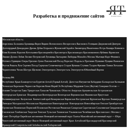
Разработка и продвижение сайтов
Московская область:
Апрелевка Балашиха Бронницы Верея Видное Волоколамск Воскресенск Высоковск Голицыно Дзержинский Дмитров
Долгопрудный Домодедово Дрезна Дубна Егорьевск Жуковский Зарайск Звенигород Ивантеевка Истра Кашира Климовск
Клин Коломна Королев Котельники Красноармейск Красногорск Краснозаводск Краснознаменск Кубинка Куровское
Ликино-Дулево Лобня Лосино-Петровский Луховицы Лыткарино Люберцы Можайск Москва Мытищи Наро-Фоминск
Ногинск Одинцово Озеры Орехово-Зуево Павловский Посад Пересвет Подольск Протвино Пушкино Пущино Раменское
Реутов Рошаль Руза Сергиев Посад Серпухов Солнечногорск Старая Купавна Ступино Талдом Фрязино Химки Хотьково
Черноголовка Чехов Шатура Щелково Электрогорск Электросталь Электроугли Юбилейный Яхрома
Регионы РФ:
Республики: Крым Башкортостан Бурятия Алтай (Горный Алтай) Дагестан Ингушетия Кабардино-Балкарская Калмыкия
Чеченская Карачаево-Черкессия Карелия Коми Марий Эл Республика Мордовия Саха (Якутия) Северная Осетия —
Алания Татарстан Тыва Удмуртская Хакасия Чувашская. Области: Амурская Архангельская Астраханская
Белгородская Брянская Владимирская Волгоградская Вологодская Воронежская Ивановская Иркутская
Калининградская Калужская Камчатский край Кемеровская Кировская Костромская Курганская Курская Ленинградская
Липецкая Магаданская Московская Мурманская Нижегородская Новгородская Новосибирская Омская Оренбургская
Орловская Пензенская Пермский Псковская Ростовская Рязанская Самарская Саратовская Сахалинская Свердловская
Смоленская Тамбовская Тверская Томская Тульская Тюменская Ульяновская Челябинская Ярославская г. Москва г.
Санкт-Петербург Еврейская автономная Ненецкий автономный округ Ханты-Мансийский автономный округ — Югра
Чукотский автономный округ Ямало-Ненецкий автономный округ. Края: Алтайский Краснодарский Красноярский
Приморский Ставропольский Забайкальский Хабаровский.