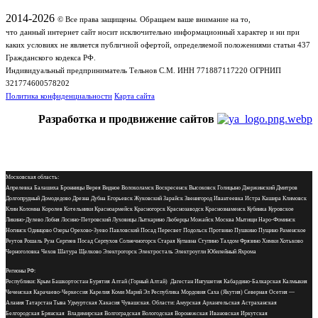
2014-2026
© Все права защищены. Обращаем ваше внимание на то,
что данный интернет сайт носит исключительно информационный характер и ни при
каких условиях не является публичной офертой, определяемой положениями статьи 437
Гражданского кодекса РФ.
Индивидуальный предприниматель Тельнов С.М. ИНН 771887117220 ОГРНИП
321774600578202
Политика конфиденциальности
Карта сайта
Разработка и продвижение сайтов
Московская область:
Апрелевка Балашиха Бронницы Верея Видное Волоколамск Воскресенск Высоковск Голицыно Дзержинский Дмитров
Долгопрудный Домодедово Дрезна Дубна Егорьевск Жуковский Зарайск Звенигород Ивантеевка Истра Кашира Климовск
Клин Коломна Королев Котельники Красноармейск Красногорск Краснозаводск Краснознаменск Кубинка Куровское
Ликино-Дулево Лобня Лосино-Петровский Луховицы Лыткарино Люберцы Можайск Москва Мытищи Наро-Фоминск
Ногинск Одинцово Озеры Орехово-Зуево Павловский Посад Пересвет Подольск Протвино Пушкино Пущино Раменское
Реутов Рошаль Руза Сергиев Посад Серпухов Солнечногорск Старая Купавна Ступино Талдом Фрязино Химки Хотьково
Черноголовка Чехов Шатура Щелково Электрогорск Электросталь Электроугли Юбилейный Яхрома
Регионы РФ:
Республики: Крым Башкортостан Бурятия Алтай (Горный Алтай) Дагестан Ингушетия Кабардино-Балкарская Калмыкия
Чеченская Карачаево-Черкессия Карелия Коми Марий Эл Республика Мордовия Саха (Якутия) Северная Осетия —
Алания Татарстан Тыва Удмуртская Хакасия Чувашская. Области: Амурская Архангельская Астраханская
Белгородская Брянская Владимирская Волгоградская Вологодская Воронежская Ивановская Иркутская