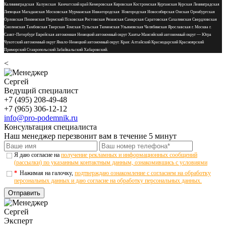
Калининградская Калужская Камчатский край Кемеровская Кировская Костромская Курганская Курская Ленинградская
Липецкая Магаданская Московская Мурманская Нижегородская Новгородская Новосибирская Омская Оренбургская
Орловская Пензенская Пермский Псковская Ростовская Рязанская Самарская Саратовская Сахалинская Свердловская
Смоленская Тамбовская Тверская Томская Тульская Тюменская Ульяновская Челябинская Ярославская г. Москва г.
Санкт-Петербург Еврейская автономная Ненецкий автономный округ Ханты-Мансийский автономный округ — Югра
Чукотский автономный округ Ямало-Ненецкий автономный округ. Края: Алтайский Краснодарский Красноярский
Приморский Ставропольский Забайкальский Хабаровский.
<
Сергей
Ведущий специалист
+7 (495) 208-49-48
+7 (965) 306-12-12
info@pro-podemnik.ru
Консультация специалиста
Наш менеджер перезвонит вам в течение 5 минут
Я даю согласие на
получение рекламных и информационных сообщений
(рассылки) по указанным контактным данным, ознакомившись с условиями
*
Нажимая на галочку,
подтверждаю ознакомление с согласием на обработку
персональных данных и даю согласие на обработку персональных данных.
Отправить
Сергей
Эксперт