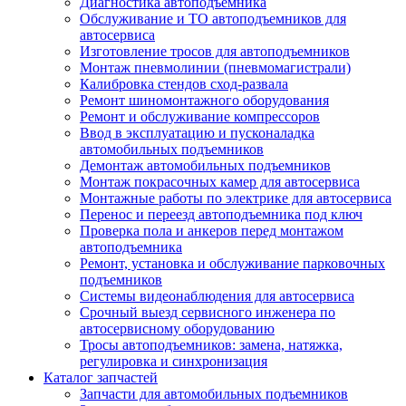
Диагностика автоподъемника
Обслуживание и ТО автоподъемников для
автосервиса
Изготовление тросов для автоподъемников
Монтаж пневмолинии (пневмомагистрали)
Калибровка стендов сход-развала
Ремонт шиномонтажного оборудования
Ремонт и обслуживание компрессоров
Ввод в эксплуатацию и пусконаладка
автомобильных подъемников
Демонтаж автомобильных подъемников
Монтаж покрасочных камер для автосервиса
Монтажные работы по электрике для автосервиса
Перенос и переезд автоподъемника под ключ
Проверка пола и анкеров перед монтажом
автоподъемника
Ремонт, установка и обслуживание парковочных
подъемников
Системы видеонаблюдения для автосервиса
Срочный выезд сервисного инженера по
автосервисному оборудованию
Тросы автоподъемников: замена, натяжка,
регулировка и синхронизация
Каталог запчастей
Запчасти для автомобильных подъемников