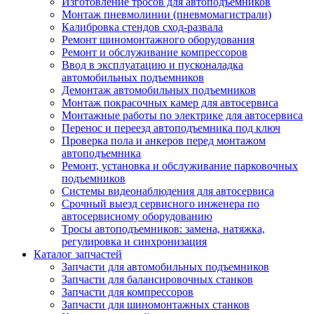
Изготовление тросов для автоподъемников
Монтаж пневмолинии (пневмомагистрали)
Калибровка стендов сход-развала
Ремонт шиномонтажного оборудования
Ремонт и обслуживание компрессоров
Ввод в эксплуатацию и пусконаладка
автомобильных подъемников
Демонтаж автомобильных подъемников
Монтаж покрасочных камер для автосервиса
Монтажные работы по электрике для автосервиса
Перенос и переезд автоподъемника под ключ
Проверка пола и анкеров перед монтажом
автоподъемника
Ремонт, установка и обслуживание парковочных
подъемников
Системы видеонаблюдения для автосервиса
Срочный выезд сервисного инженера по
автосервисному оборудованию
Тросы автоподъемников: замена, натяжка,
регулировка и синхронизация
Каталог запчастей
Запчасти для автомобильных подъемников
Запчасти для балансировочных станков
Запчасти для компрессоров
Запчасти для шиномонтажных станков