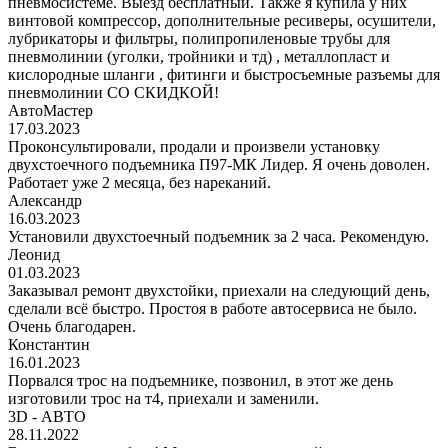
пневмосистеме. Выезд бесплатный. Также я купила у них
винтовой компрессор, дополнительные ресиверы, осушители,
лубрикаторы и фильтры, полипропиленовые трубы для
пневмолинии (уголки, тройники и тд) , металлопласт и
кислородные шланги , фитинги и быстросъемные разъемы для
пневмолинии СО СКИДКОЙ!
АвтоМастер
17.03.2023
Проконсультировали, продали и произвели установку
двухстоечного подъемника П97-МК Лидер. Я очень доволен.
Работает уже 2 месяца, без нареканий.
Александр
16.03.2023
Установили двухстоечный подъемник за 2 часа. Рекомендую.
Леонид
01.03.2023
Заказывал ремонт двухстойки, приехали на следующий день,
сделали всё быстро. Простоя в работе автосервиса не было.
Очень благодарен.
Константин
16.01.2023
Порвался трос на подъемнике, позвонил, в этот же день
изготовили трос на т4, приехали и заменили.
3D - АВТО
28.11.2022