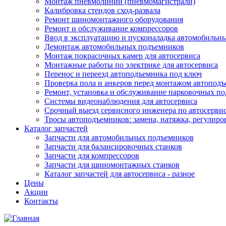
Монтаж пневмолинии (пневмомагистрали)
Калибровка стендов сход-развала
Ремонт шиномонтажного оборудования
Ремонт и обслуживание компрессоров
Ввод в эксплуатацию и пусконаладка автомобильн
Демонтаж автомобильных подъемников
Монтаж покрасочных камер для автосервиса
Монтажные работы по электрике для автосервиса
Перенос и переезд автоподъемника под ключ
Проверка пола и анкеров перед монтажом автопод
Ремонт, установка и обслуживание парковочных п
Системы видеонаблюдения для автосервиса
Срочный выезд сервисного инженера по автосерв
Тросы автоподъемников: замена, натяжка, регулиро
Каталог запчастей
Запчасти для автомобильных подъемников
Запчасти для балансировочных станков
Запчасти для компрессоров
Запчасти для шиномонтажных станков
Каталог запчастей для автосервиса - разное
Цены
Акции
Контакты