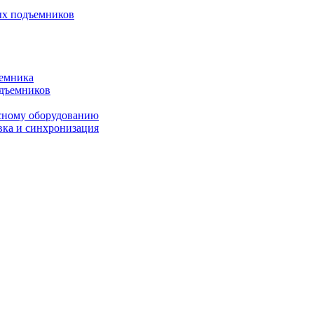
ых подъемников
ъемника
одъемников
исному оборудованию
вка и синхронизация