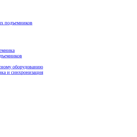
ых подъемников
ъемника
одъемников
исному оборудованию
вка и синхронизация