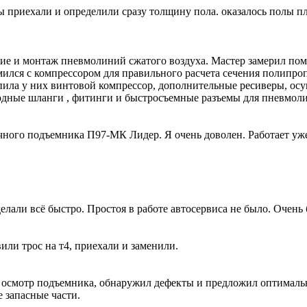
 приехали и определили сразу толщину пола. оказалось полы пло
 и монтаж пневмолиний сжатого воздуха. Мастер замерил поме
ился с компрессором для правильного расчета сечения полипро
упила у них винтовой компрессор, дополнительные ресиверы, ос
лородные шланги , фитинги и быстросъемные разъемы для пнев
ного подъемника П97-МК Лидер. Я очень доволен. Работает уже 
лали всё быстро. Простоя в работе автосервиса не было. Очень 
вили трос на т4, приехали и заменили.
 осмотр подъемника, обнаружил дефекты и предложил оптималь
 запасные части.