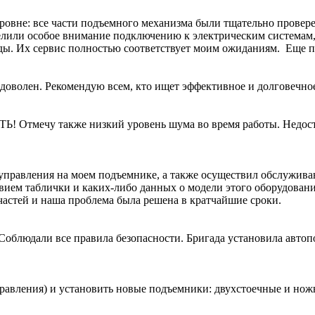
уровне: все части подъемного механизма были тщательно прове
елили особое внимание подключению к электрическим системам, 
ы. Их сервис полностью соответствует моим ожиданиям. Еще пр
доволен. Рекомендую всем, кто ищет эффективное и долговечно
 Отмечу также низкий уровень шума во время работы. Недост
 управления на моем подъемнике, а также осуществил обслужив
твием таблички и каких-либо данных о модели этого оборудован
пчастей и наша проблема была решена в кратчайшие сроки.
облюдали все правила безопасности. Бригада установила авто
равления) и установить новые подъемники: двухстоечные и но