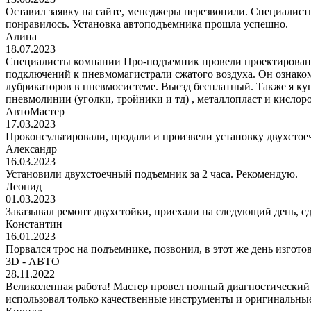
Оставил заявку на сайте, менеджеры перезвонили. Специалисты
понравилось. Установка автоподъемника прошла успешно.
Алина
18.07.2023
Специалисты компании Про-подъемник провели проектирование
подключений к пневмомагистрали сжатого воздуха. Он ознаком
лубрикаторов в пневмосистеме. Выезд бесплатный. Также я к
пневмолинии (уголки, тройники и тд) , металлопласт и кис
АвтоМастер
17.03.2023
Проконсультировали, продали и произвели установку двухстоеч
Александр
16.03.2023
Установили двухстоечный подъемник за 2 часа. Рекомендую.
Леонид
01.03.2023
Заказывал ремонт двухстойки, приехали на следующий день, сде
Константин
16.01.2023
Порвался трос на подъемнике, позвонил, в этот же день изгото
3D - АВТО
28.11.2022
Великолепная работа! Мастер провел полный диагностический
использовал только качественные инструменты и оригинальные