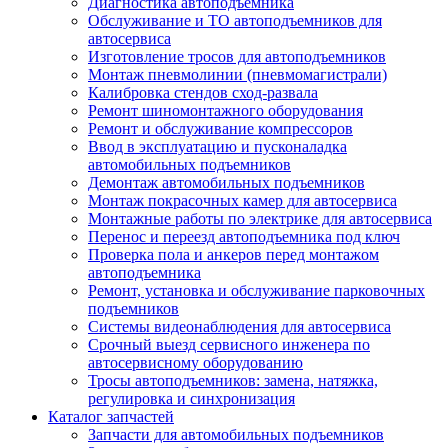
Диагностика автоподъемника
Обслуживание и ТО автоподъемников для
автосервиса
Изготовление тросов для автоподъемников
Монтаж пневмолинии (пневмомагистрали)
Калибровка стендов сход-развала
Ремонт шиномонтажного оборудования
Ремонт и обслуживание компрессоров
Ввод в эксплуатацию и пусконаладка
автомобильных подъемников
Демонтаж автомобильных подъемников
Монтаж покрасочных камер для автосервиса
Монтажные работы по электрике для автосервиса
Перенос и переезд автоподъемника под ключ
Проверка пола и анкеров перед монтажом
автоподъемника
Ремонт, установка и обслуживание парковочных
подъемников
Системы видеонаблюдения для автосервиса
Срочный выезд сервисного инженера по
автосервисному оборудованию
Тросы автоподъемников: замена, натяжка,
регулировка и синхронизация
Каталог запчастей
Запчасти для автомобильных подъемников