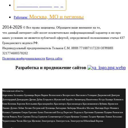
полный перечень услуг
Москва, МО и регионы
Работаем:
2014-2026
© Все права защищены. Обращаем ваше внимание на то,
что данный интернет сайт носит исключительно информационный характер и ни при
каких условиях не является публичной офертой, определяемой положениями статьи 437
Гражданского кодекса РФ.
Индивидуальный предприниматель Тельнов С.М. ИНН 771887117220 ОГРНИП
321774600578202
Политика конфиденциальности
Карта сайта
Разработка и продвижение сайтов
Московская область:
Апрелевка Балашиха Бронницы Верея Видное Волоколамск Воскресенск Высоковск Голицыно Дзержинский Дмитров
Долгопрудный Домодедово Дрезна Дубна Егорьевск Жуковский Зарайск Звенигород Ивантеевка Истра Кашира Климовск
Клин Коломна Королев Котельники Красноармейск Красногорск Краснозаводск Краснознаменск Кубинка Куровское
Ликино-Дулево Лобня Лосино-Петровский Луховицы Лыткарино Люберцы Можайск Москва Мытищи Наро-Фоминск
Ногинск Одинцово Озеры Орехово-Зуево Павловский Посад Пересвет Подольск Протвино Пушкино Пущино Раменское
Реутов Рошаль Руза Сергиев Посад Серпухов Солнечногорск Старая Купавна Ступино Талдом Фрязино Химки Хотьково
Черноголовка Чехов Шатура Щелково Электрогорск Электросталь Электроугли Юбилейный Яхрома