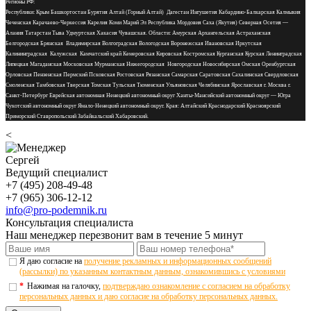
Регионы РФ:
Республики: Крым Башкортостан Бурятия Алтай (Горный Алтай) Дагестан Ингушетия Кабардино-Балкарская Калмыкия
Чеченская Карачаево-Черкессия Карелия Коми Марий Эл Республика Мордовия Саха (Якутия) Северная Осетия —
Алания Татарстан Тыва Удмуртская Хакасия Чувашская. Области: Амурская Архангельская Астраханская
Белгородская Брянская Владимирская Волгоградская Вологодская Воронежская Ивановская Иркутская
Калининградская Калужская Камчатский край Кемеровская Кировская Костромская Курганская Курская Ленинградская
Липецкая Магаданская Московская Мурманская Нижегородская Новгородская Новосибирская Омская Оренбургская
Орловская Пензенская Пермский Псковская Ростовская Рязанская Самарская Саратовская Сахалинская Свердловская
Смоленская Тамбовская Тверская Томская Тульская Тюменская Ульяновская Челябинская Ярославская г. Москва г.
Санкт-Петербург Еврейская автономная Ненецкий автономный округ Ханты-Мансийский автономный округ — Югра
Чукотский автономный округ Ямало-Ненецкий автономный округ. Края: Алтайский Краснодарский Красноярский
Приморский Ставропольский Забайкальский Хабаровский.
<
Сергей
Ведущий специалист
+7 (495) 208-49-48
+7 (965) 306-12-12
info@pro-podemnik.ru
Консультация специалиста
Наш менеджер перезвонит вам в течение 5 минут
Я даю согласие на
получение рекламных и информационных сообщений
(рассылки) по указанным контактным данным, ознакомившись с условиями
*
Нажимая на галочку,
подтверждаю ознакомление с согласием на обработку
персональных данных и даю согласие на обработку персональных данных.