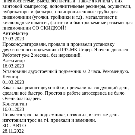
пневмосистеме. Выезд бесплатный. Также я купила у них
винтовой компрессор, дополнительные ресиверы, осушители,
лубрикаторы и фильтры, полипропиленовые трубы для
пневмолинии (уголки, тройники и тд) , металлопласт и
кислородные шланги , фитинги и быстросъемные разъемы для
пневмолинии СО СКИДКОЙ!
АвтоМастер
17.03.2023
Проконсультировали, продали и произвели установку
двухстоечного подъемника П97-МК Лидер. Я очень доволен.
Работает уже 2 месяца, без нареканий.
Александр
16.03.2023
Установили двухстоечный подъемник за 2 часа. Рекомендую.
Леонид
01.03.2023
Заказывал ремонт двухстойки, приехали на следующий день,
сделали всё быстро. Простоя в работе автосервиса не было.
Очень благодарен.
Константин
16.01.2023
Порвался трос на подъемнике, позвонил, в этот же день
изготовили трос на т4, приехали и заменили.
3D - АВТО
28.11.2022