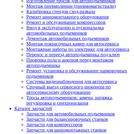
Изготовление тросов для автоподъемников
Монтаж пневмолинии (пневмомагистрали)
Калибровка стендов сход-развала
Ремонт шиномонтажного оборудования
Ремонт и обслуживание компрессоров
Ввод в эксплуатацию и пусконаладка
автомобильных подъемников
Демонтаж автомобильных подъемников
Монтаж покрасочных камер для автосервиса
Монтажные работы по электрике для автосервиса
Перенос и переезд автоподъемника под ключ
Проверка пола и анкеров перед монтажом
автоподъемника
Ремонт, установка и обслуживание парковочных
подъемников
Системы видеонаблюдения для автосервиса
Срочный выезд сервисного инженера по
автосервисному оборудованию
Тросы автоподъемников: замена, натяжка,
регулировка и синхронизация
Каталог запчастей
Запчасти для автомобильных подъемников
Запчасти для балансировочных станков
Запчасти для компрессоров
Запчасти для шиномонтажных станков