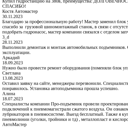
Купил гидростанцию на 380в, преимущества: ДОЛГОВЕЧНОСТЬ!
СПАСИБО!
Костя Автомастер
30.11.2023
Благодарю за профессиональную работу! Мастер заменил блок
спасибо за грузовой шиномонтажный станок, в связи с отсутс
подобрать гидронасос, мастер компании связался с отделом за
3_d
28.11.2023
Выполнили демонтаж и монтаж автомобильных подъемников. С
эксплуатации.
Аркадий
18.09.2023
Нужно было провести ремонт оборудования (поменяли блок уп
Светлана
13.08.2023
Оставил заявку на сайте, менеджеры перезвонили. Специалисты
понравилось. Установка автоподъемника прошла успешно.
Алина
18.07.2023
Специалисты компании Про-подъемник провели проектирование
подключений к пневмомагистрали сжатого воздуха. Он ознаком
лубрикаторов в пневмосистеме. Выезд бесплатный. Также я к
пневмолинии (уголки, тройники и тд) , металлопласт и кис
АвтоМастер