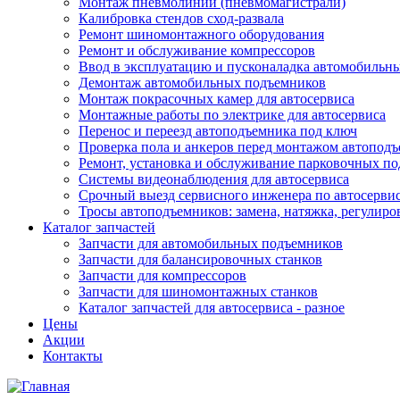
Монтаж пневмолинии (пневмомагистрали)
Калибровка стендов сход-развала
Ремонт шиномонтажного оборудования
Ремонт и обслуживание компрессоров
Ввод в эксплуатацию и пусконаладка автомобильн
Демонтаж автомобильных подъемников
Монтаж покрасочных камер для автосервиса
Монтажные работы по электрике для автосервиса
Перенос и переезд автоподъемника под ключ
Проверка пола и анкеров перед монтажом автопод
Ремонт, установка и обслуживание парковочных п
Системы видеонаблюдения для автосервиса
Срочный выезд сервисного инженера по автосерв
Тросы автоподъемников: замена, натяжка, регулиро
Каталог запчастей
Запчасти для автомобильных подъемников
Запчасти для балансировочных станков
Запчасти для компрессоров
Запчасти для шиномонтажных станков
Каталог запчастей для автосервиса - разное
Цены
Акции
Контакты