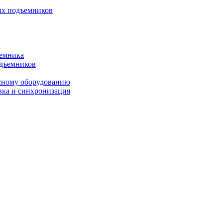
ых подъемников
ъемника
одъемников
исному оборудованию
вка и синхронизация