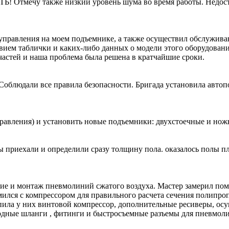
 Отмечу также низкий уровень шума во время работы. Недост
 управления на моем подъемнике, а также осуществил обслужив
твием таблички и каких-либо данных о модели этого оборудован
пчастей и наша проблема была решена в кратчайшие сроки.
облюдали все правила безопасности. Бригада установила авто
равления) и установить новые подъемники: двухстоечные и но
 приехали и определили сразу толщину пола. оказалось полы пло
 и монтаж пневмолиний сжатого воздуха. Мастер замерил поме
ился с компрессором для правильного расчета сечения полипро
упила у них винтовой компрессор, дополнительные ресиверы, ос
лородные шланги , фитинги и быстросъемные разъемы для пнев