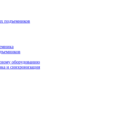
ых подъемников
ъемника
одъемников
исному оборудованию
вка и синхронизация