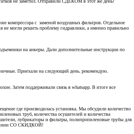
атков не заметил. Отправили СДЕКОМ в этот же день!
ание компрессора с заменой воздушных фильтров. Отдельное
ия не могли решить проблему гидравлики, а именно правильно
подъемники на анкеры. Дали дополнительные инструкции по
жничные. Приехали на следующий день. рекомендую.
хие. Затем поддерживали связь в whatsapp. В итоге все
щение где производилась установка. Мы обсудили количество
пиленовых труб, количества осушителей и количества
ушители, лубрикаторы и фильтры, полипропиленовые трубы для
молинии СО СКИДКОЙ!