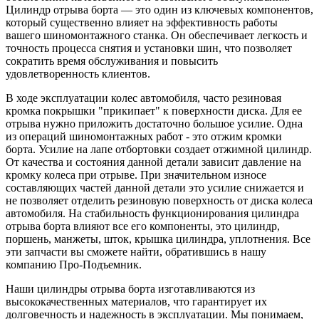
Цилиндр отрыва борта — это один из ключевых компонентов,
который существенно влияет на эффективность работы
вашего шиномонтажного станка. Он обеспечивает легкость и
точность процесса снятия и установки шин, что позволяет
сократить время обслуживания и повысить
удовлетворенность клиентов.
В ходе эксплуатации колес автомобиля, часто резиновая
кромка покрышки "прикипает" к поверхности диска. Для ее
отрыва нужно приложить достаточно большое усилие. Одна
из операций шиномонтажных работ - это отжим кромки
борта. Усилие на лапе отбортовки создает отжимной цилиндр.
От качества и состояния данной детали зависит давление на
кромку колеса при отрыве. При значительном износе
составляющих частей данной детали это усилие снижается и
не позволяет отделить резиновую поверхность от диска колеса
автомобиля. На стабильность функционирования цилиндра
отрыва борта влияют все его компоненты, это цилиндр,
поршень, манжеты, шток, крышка цилиндра, уплотнения. Все
эти запчасти вы сможете найти, обратившись в нашу
компанию Про-Подъемник.
Наши цилиндры отрыва борта изготавливаются из
высококачественных материалов, что гарантирует их
долговечность и надежность в эксплуатации. Мы понимаем,