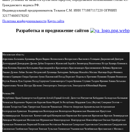
Гражданского кодекса РФ.
Индивидуальный предприниматель Тельнов С.М. ИНН 771887117220 ОГРНИП
321774600578202
Политика конфиденциальности
Карта сайта
Разработка и продвижение сайтов
Московская область:
Апрелевка Балашиха Бронницы Верея Видное Волоколамск Воскресенск Высоковск Голицыно Дзержинский Дмитров
Долгопрудный Домодедово Дрезна Дубна Егорьевск Жуковский Зарайск Звенигород Ивантеевка Истра Кашира Климовск
Клин Коломна Королев Котельники Красноармейск Красногорск Краснозаводск Краснознаменск Кубинка Куровское
Ликино-Дулево Лобня Лосино-Петровский Луховицы Лыткарино Люберцы Можайск Москва Мытищи Наро-Фоминск
Ногинск Одинцово Озеры Орехово-Зуево Павловский Посад Пересвет Подольск Протвино Пушкино Пущино Раменское
Реутов Рошаль Руза Сергиев Посад Серпухов Солнечногорск Старая Купавна Ступино Талдом Фрязино Химки Хотьково
Черноголовка Чехов Шатура Щелково Электрогорск Электросталь Электроугли Юбилейный Яхрома
Регионы РФ:
Республики: Крым Башкортостан Бурятия Алтай (Горный Алтай) Дагестан Ингушетия Кабардино-Балкарская Калмыкия
Чеченская Карачаево-Черкессия Карелия Коми Марий Эл Республика Мордовия Саха (Якутия) Северная Осетия —
Алания Татарстан Тыва Удмуртская Хакасия Чувашская. Области: Амурская Архангельская Астраханская
Белгородская Брянская Владимирская Волгоградская Вологодская Воронежская Ивановская Иркутская
Калининградская Калужская Камчатский край Кемеровская Кировская Костромская Курганская Курская Ленинградская
Липецкая Магаданская Московская Мурманская Нижегородская Новгородская Новосибирская Омская Оренбургская
Орловская Пензенская Пермский Псковская Ростовская Рязанская Самарская Саратовская Сахалинская Свердловская
Смоленская Тамбовская Тверская Томская Тульская Тюменская Ульяновская Челябинская Ярославская г. Москва г.