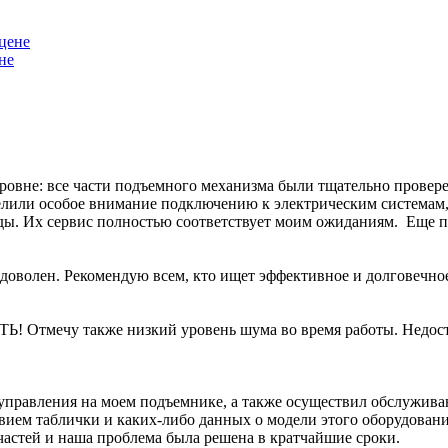
не
уровне: все части подъемного механизма были тщательно прове
елили особое внимание подключению к электрическим системам, 
ы. Их сервис полностью соответствует моим ожиданиям. Еще пр
доволен. Рекомендую всем, кто ищет эффективное и долговечно
 Отмечу также низкий уровень шума во время работы. Недост
 управления на моем подъемнике, а также осуществил обслужив
твием таблички и каких-либо данных о модели этого оборудован
пчастей и наша проблема была решена в кратчайшие сроки.