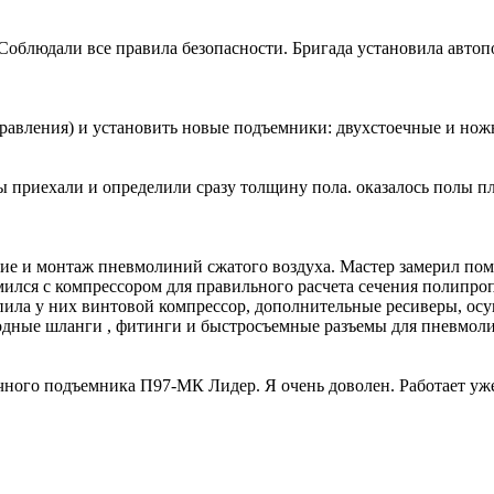
облюдали все правила безопасности. Бригада установила авто
равления) и установить новые подъемники: двухстоечные и но
 приехали и определили сразу толщину пола. оказалось полы пло
 и монтаж пневмолиний сжатого воздуха. Мастер замерил поме
ился с компрессором для правильного расчета сечения полипро
упила у них винтовой компрессор, дополнительные ресиверы, ос
лородные шланги , фитинги и быстросъемные разъемы для пнев
ного подъемника П97-МК Лидер. Я очень доволен. Работает уже 