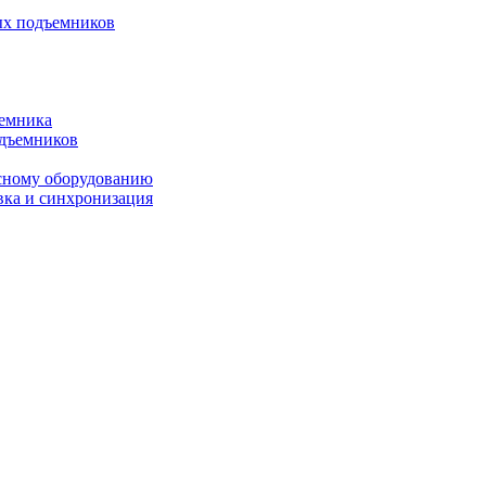
ых подъемников
ъемника
одъемников
исному оборудованию
вка и синхронизация