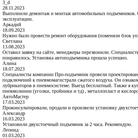
3_d
28.11.2023
Выполнили демонтаж и монтаж автомобильных подъемников. С
эксплуатации.
Аркадий
18.09.2023
Нужно было провести ремонт оборудования (поменяли блок уп
Светлана
13.08.2023
Оставил заявку на сайте, менеджеры перезвонили. Специалисты
понравилось. Установка автоподъемника прошла успешно.
Алина
18.07.2023
Специалисты компании Про-подъемник провели проектирование
подключений к пневмомагистрали сжатого воздуха. Он ознаком
лубрикаторов в пневмосистеме. Выезд бесплатный. Также я к
пневмолинии (уголки, тройники и тд) , металлопласт и кис
АвтоМастер
17.03.2023
Проконсультировали, продали и произвели установку двухстоеч
Александр
16.03.2023
Установили двухстоечный подъемник за 2 часа. Рекомендую.
Леонид
01.03.2023