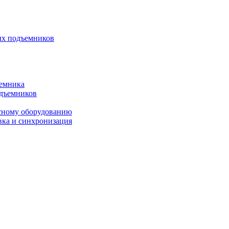
ых подъемников
ъемника
одъемников
исному оборудованию
вка и синхронизация