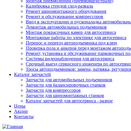
Монтаж пневмолинии (пневмомагистрали)
Калибровка стендов сход-развала
Ремонт шиномонтажного оборудования
Ремонт и обслуживание компрессоров
Ввод в эксплуатацию и пусконаладка автомобильн
Демонтаж автомобильных подъемников
Монтаж покрасочных камер для автосервиса
Монтажные работы по электрике для автосервиса
Перенос и переезд автоподъемника под ключ
Проверка пола и анкеров перед монтажом автопод
Ремонт, установка и обслуживание парковочных п
Системы видеонаблюдения для автосервиса
Срочный выезд сервисного инженера по автосерв
Тросы автоподъемников: замена, натяжка, регулиро
Каталог запчастей
Запчасти для автомобильных подъемников
Запчасти для балансировочных станков
Запчасти для компрессоров
Запчасти для шиномонтажных станков
Каталог запчастей для автосервиса - разное
Цены
Акции
Контакты