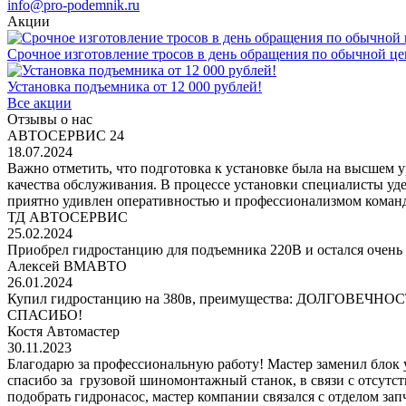
info@pro-podemnik.ru
Акции
Срочное изготовление тросов в день обращения по обычной це
Установка подъемника от 12 000 рублей!
Все акции
Отзывы о нас
АВТОСЕРВИС 24
18.07.2024
Важно отметить, что подготовка к установке была на высшем 
качества обслуживания. В процессе установки специалисты уд
приятно удивлен оперативностью и профессионализмом команд
ТД АВТОСЕРВИС
25.02.2024
Приобрел гидростанцию для подъемника 220В и остался очень 
Алексей ВМАВТО
26.01.2024
Купил гидростанцию на 380в, преимущества: ДОЛГОВЕЧНОСТЬ!
СПАСИБО!
Костя Автомастер
30.11.2023
Благодарю за профессиональную работу! Мастер заменил блок
спасибо за грузовой шиномонтажный станок, в связи с отсутс
подобрать гидронасос, мастер компании связался с отделом за