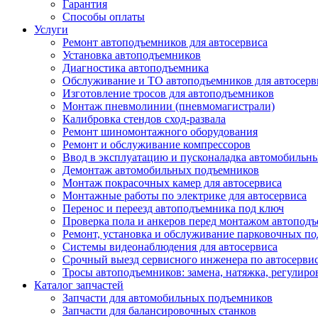
Гарантия
Способы оплаты
Услуги
Ремонт автоподъемников для автосервиса
Установка автоподъемников
Диагностика автоподъемника
Обслуживание и ТО автоподъемников для автосерв
Изготовление тросов для автоподъемников
Монтаж пневмолинии (пневмомагистрали)
Калибровка стендов сход-развала
Ремонт шиномонтажного оборудования
Ремонт и обслуживание компрессоров
Ввод в эксплуатацию и пусконаладка автомобильн
Демонтаж автомобильных подъемников
Монтаж покрасочных камер для автосервиса
Монтажные работы по электрике для автосервиса
Перенос и переезд автоподъемника под ключ
Проверка пола и анкеров перед монтажом автопод
Ремонт, установка и обслуживание парковочных п
Системы видеонаблюдения для автосервиса
Срочный выезд сервисного инженера по автосерв
Тросы автоподъемников: замена, натяжка, регулиро
Каталог запчастей
Запчасти для автомобильных подъемников
Запчасти для балансировочных станков