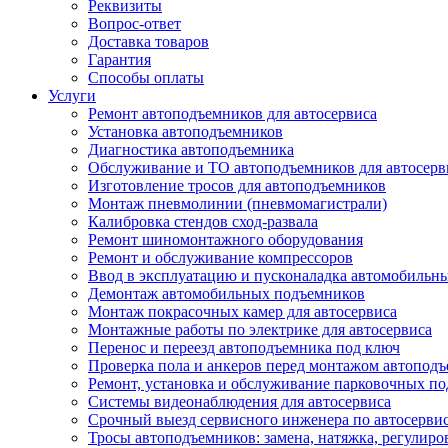
Реквизиты
Вопрос-ответ
Доставка товаров
Гарантия
Способы оплаты
Услуги
Ремонт автоподъемников для автосервиса
Установка автоподъемников
Диагностика автоподъемника
Обслуживание и ТО автоподъемников для автосерв
Изготовление тросов для автоподъемников
Монтаж пневмолинии (пневмомагистрали)
Калибровка стендов сход-развала
Ремонт шиномонтажного оборудования
Ремонт и обслуживание компрессоров
Ввод в эксплуатацию и пусконаладка автомобильн
Демонтаж автомобильных подъемников
Монтаж покрасочных камер для автосервиса
Монтажные работы по электрике для автосервиса
Перенос и переезд автоподъемника под ключ
Проверка пола и анкеров перед монтажом автопод
Ремонт, установка и обслуживание парковочных п
Системы видеонаблюдения для автосервиса
Срочный выезд сервисного инженера по автосерв
Тросы автоподъемников: замена, натяжка, регулиро