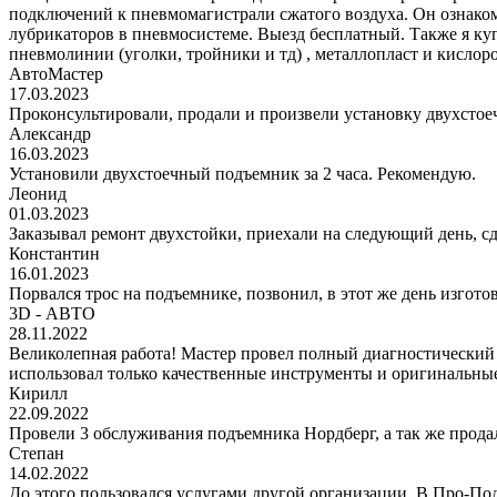
подключений к пневмомагистрали сжатого воздуха. Он ознаком
лубрикаторов в пневмосистеме. Выезд бесплатный. Также я к
пневмолинии (уголки, тройники и тд) , металлопласт и кис
АвтоМастер
17.03.2023
Проконсультировали, продали и произвели установку двухстоеч
Александр
16.03.2023
Установили двухстоечный подъемник за 2 часа. Рекомендую.
Леонид
01.03.2023
Заказывал ремонт двухстойки, приехали на следующий день, сде
Константин
16.01.2023
Порвался трос на подъемнике, позвонил, в этот же день изгото
3D - АВТО
28.11.2022
Великолепная работа! Мастер провел полный диагностический
использовал только качественные инструменты и оригинальные
Кирилл
22.09.2022
Провели 3 обслуживания подъемника Нордберг, а так же прода
Степан
14.02.2022
До этого пользовался услугами другой организации. В Про-Под