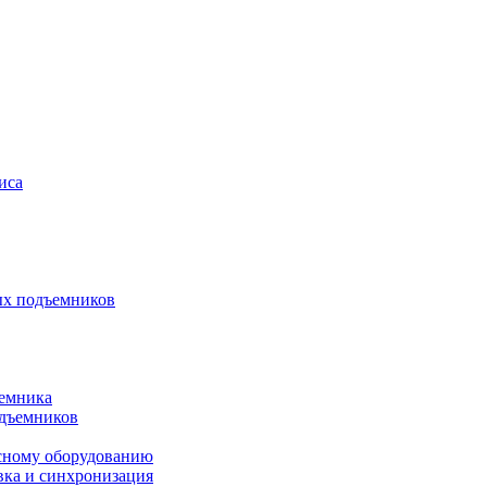
иса
ых подъемников
ъемника
одъемников
исному оборудованию
вка и синхронизация