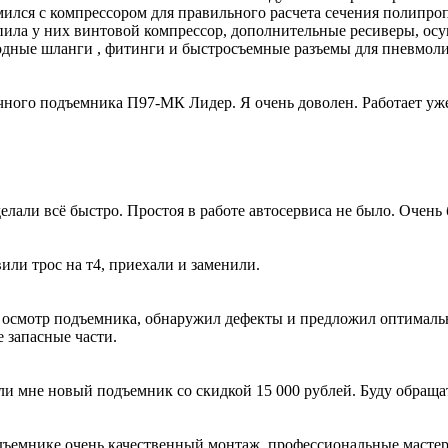
ился с компрессором для правильного расчета сечения полипро
упила у них винтовой компрессор, дополнительные ресиверы, ос
лородные шланги , фитинги и быстросъемные разъемы для пнев
ного подъемника П97-МК Лидер. Я очень доволен. Работает уже 
лали всё быстро. Простоя в работе автосервиса не было. Очень 
вили трос на т4, приехали и заменили.
 осмотр подъемника, обнаружил дефекты и предложил оптималь
 запасные части.
ли мне новый подъемник со скидкой 15 000 рублей. Буду обраща
ъемнике очень качественный монтаж, профессиональные мастера 