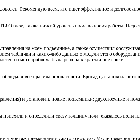
доволен. Рекомендую всем, кто ищет эффективное и долговечно
 Отмечу также низкий уровень шума во время работы. Недост
 управления на моем подъемнике, а также осуществил обслужив
твием таблички и каких-либо данных о модели этого оборудован
пчастей и наша проблема была решена в кратчайшие сроки.
облюдали все правила безопасности. Бригада установила авто
равления) и установить новые подъемники: двухстоечные и но
 приехали и определили сразу толщину пола. оказалось полы пло
 и монтаж пневмолиний сжатого воздуха. Мастер замерил поме