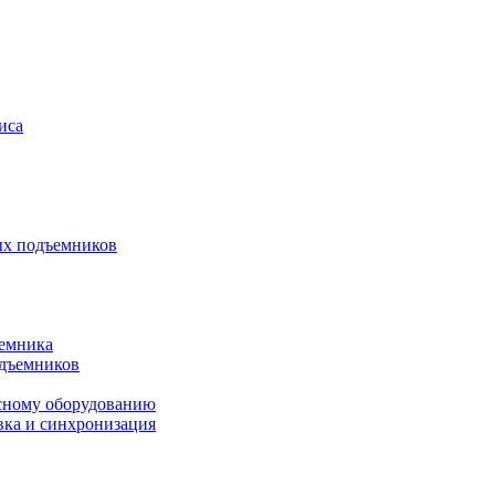
иса
ых подъемников
ъемника
одъемников
исному оборудованию
вка и синхронизация