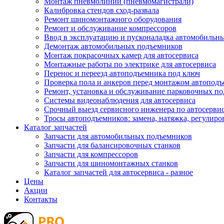
Монтаж пневмолинии (пневмомагистрали)
Калибровка стендов сход-развала
Ремонт шиномонтажного оборудования
Ремонт и обслуживание компрессоров
Ввод в эксплуатацию и пусконаладка автомобильн
Демонтаж автомобильных подъемников
Монтаж покрасочных камер для автосервиса
Монтажные работы по электрике для автосервиса
Перенос и переезд автоподъемника под ключ
Проверка пола и анкеров перед монтажом автопод
Ремонт, установка и обслуживание парковочных п
Системы видеонаблюдения для автосервиса
Срочный выезд сервисного инженера по автосерв
Тросы автоподъемников: замена, натяжка, регулиро
Каталог запчастей
Запчасти для автомобильных подъемников
Запчасти для балансировочных станков
Запчасти для компрессоров
Запчасти для шиномонтажных станков
Каталог запчастей для автосервиса - разное
Цены
Акции
Контакты