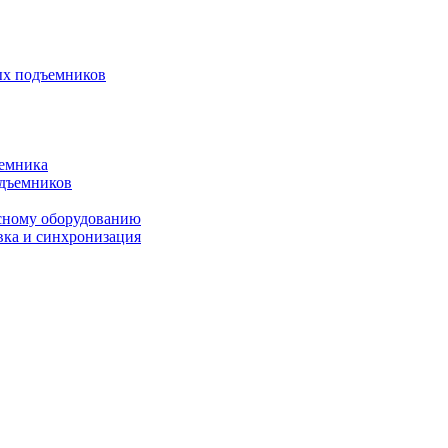
ых подъемников
ъемника
одъемников
исному оборудованию
вка и синхронизация