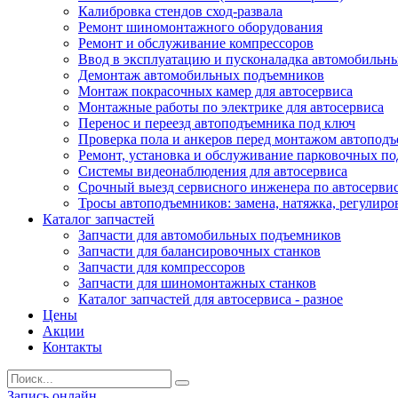
Калибровка стендов сход-развала
Ремонт шиномонтажного оборудования
Ремонт и обслуживание компрессоров
Ввод в эксплуатацию и пусконаладка автомобильн
Демонтаж автомобильных подъемников
Монтаж покрасочных камер для автосервиса
Монтажные работы по электрике для автосервиса
Перенос и переезд автоподъемника под ключ
Проверка пола и анкеров перед монтажом автопод
Ремонт, установка и обслуживание парковочных п
Системы видеонаблюдения для автосервиса
Срочный выезд сервисного инженера по автосерв
Тросы автоподъемников: замена, натяжка, регулиро
Каталог запчастей
Запчасти для автомобильных подъемников
Запчасти для балансировочных станков
Запчасти для компрессоров
Запчасти для шиномонтажных станков
Каталог запчастей для автосервиса - разное
Цены
Акции
Контакты
Запись онлайн