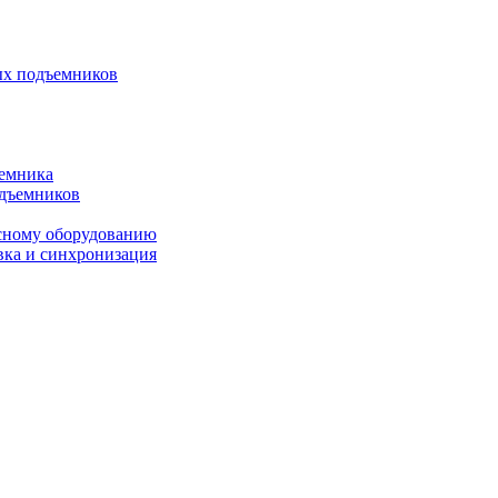
ых подъемников
ъемника
одъемников
исному оборудованию
вка и синхронизация