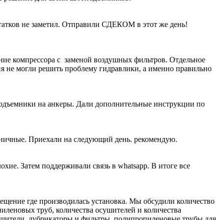
атков не заметил. Отправили СДЕКОМ в этот же день!
ание компрессора с заменой воздушных фильтров. Отдельное
ия не могли решить проблему гидравлики, а именно правильно
подъемники на анкеры. Дали дополнительные инструкции по
жничные. Приехали на следующий день. рекомендую.
хие. Затем поддерживали связь в whatsapp. В итоге все
щение где производилась установка. Мы обсудили количество
пиленовых труб, количества осушителей и количества
ушители, лубрикаторы и фильтры, полипропиленовые трубы для