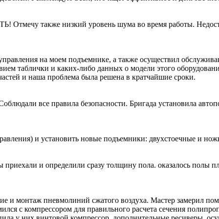
 Отмечу также низкий уровень шума во время работы. Недост
 управления на моем подъемнике, а также осуществил обслужив
твием таблички и каких-либо данных о модели этого оборудован
пчастей и наша проблема была решена в кратчайшие сроки.
облюдали все правила безопасности. Бригада установила авто
равления) и установить новые подъемники: двухстоечные и но
 приехали и определили сразу толщину пола. оказалось полы пло
 и монтаж пневмолиний сжатого воздуха. Мастер замерил поме
ился с компрессором для правильного расчета сечения полипро
упила у них винтовой компрессор, дополнительные ресиверы, ос