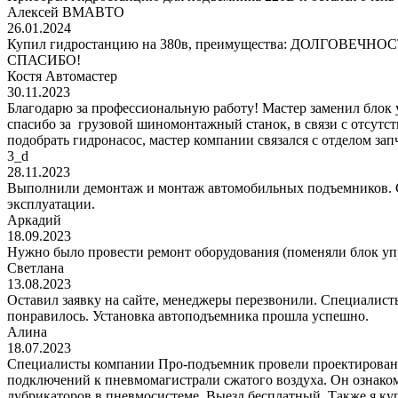
Алексей ВМАВТО
26.01.2024
Купил гидростанцию на 380в, преимущества: ДОЛГОВЕЧНОСТЬ!
СПАСИБО!
Костя Автомастер
30.11.2023
Благодарю за профессиональную работу! Мастер заменил блок
спасибо за грузовой шиномонтажный станок, в связи с отсутс
подобрать гидронасос, мастер компании связался с отделом за
3_d
28.11.2023
Выполнили демонтаж и монтаж автомобильных подъемников. С
эксплуатации.
Аркадий
18.09.2023
Нужно было провести ремонт оборудования (поменяли блок уп
Светлана
13.08.2023
Оставил заявку на сайте, менеджеры перезвонили. Специалисты
понравилось. Установка автоподъемника прошла успешно.
Алина
18.07.2023
Специалисты компании Про-подъемник провели проектирование
подключений к пневмомагистрали сжатого воздуха. Он ознаком
лубрикаторов в пневмосистеме. Выезд бесплатный. Также я к