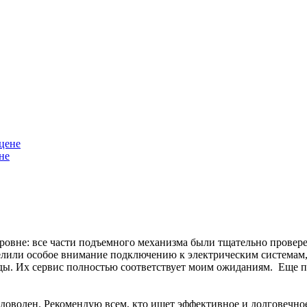
не
уровне: все части подъемного механизма были тщательно прове
елили особое внимание подключению к электрическим системам, 
ы. Их сервис полностью соответствует моим ожиданиям. Еще пр
доволен. Рекомендую всем, кто ищет эффективное и долговечно