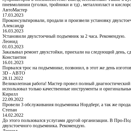
пневмолинии (уголки, тройники и тд) , металлопласт и кис
АвтоМастер
17.03.2023
Проконсультировали, продали и произвели установку двухстоеч
Александр
16.03.2023
Установили двухстоечный подъемник за 2 часа. Рекомендую.
Леонид
01.03.2023
Заказывал ремонт двухстойки, приехали на следующий день, сде
Константин
16.01.2023
Порвался трос на подъемнике, позвонил, в этот же день изгото
3D - АВТО
28.11.2022
Великолепная работа! Мастер провел полный диагностический
использовал только качественные инструменты и оригинальные
Кирилл
22.09.2022
Провели 3 обслуживания подъемника Нордберг, а так же прода
Степан
14.02.2022
До этого пользовался услугами другой организации. В Про-Под
двухстоечного подъемника. Рекомендую.
Леонид