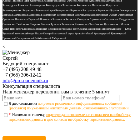
Алания Татарстан Тыва Удмуртская Хакасия Чувашская. Области: Амурская Архангельская Астраханская
Белгородская Брянская Владимирская Волгоградская Вологодская Воронежская Ивановская Иркутская
Калининградская Калужская Камчатский край Кемеровская Кировская Костромская Курганская Курская Ленинградская
Липецкая Магаданская Московская Мурманская Нижегородская Новгородская Новосибирская Омская Оренбургская
Орловская Пензенская Пермский Псковская Ростовская Рязанская Самарская Саратовская Сахалинская Свердловская
Смоленская Тамбовская Тверская Томская Тульская Тюменская Ульяновская Челябинская Ярославская г. Москва г.
Санкт-Петербург Еврейская автономная Ненецкий автономный округ Ханты-Мансийский автономный округ — Югра
Чукотский автономный округ Ямало-Ненецкий автономный округ. Края: Алтайский Краснодарский Красноярский
Приморский Ставропольский Забайкальский Хабаровский.
<
Сергей
Ведущий специалист
+7 (495) 208-49-48
+7 (965) 306-12-12
info@pro-podemnik.ru
Консультация специалиста
Наш менеджер перезвонит вам в течение 5 минут
Я даю согласие на
получение рекламных и информационных сообщений
(рассылки) по указанным контактным данным, ознакомившись с условиями
*
Нажимая на галочку,
подтверждаю ознакомление с согласием на обработку
персональных данных и даю согласие на обработку персональных данных.