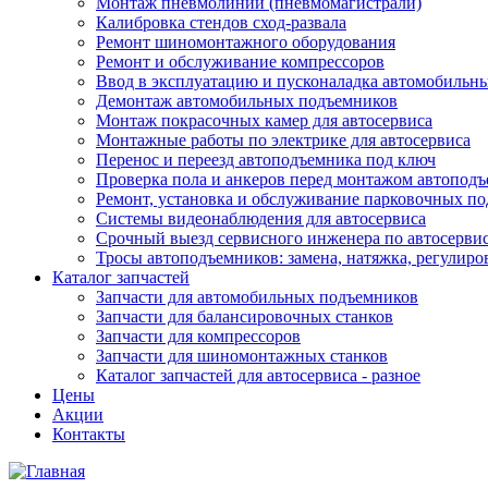
Монтаж пневмолинии (пневмомагистрали)
Калибровка стендов сход-развала
Ремонт шиномонтажного оборудования
Ремонт и обслуживание компрессоров
Ввод в эксплуатацию и пусконаладка автомобильн
Демонтаж автомобильных подъемников
Монтаж покрасочных камер для автосервиса
Монтажные работы по электрике для автосервиса
Перенос и переезд автоподъемника под ключ
Проверка пола и анкеров перед монтажом автопод
Ремонт, установка и обслуживание парковочных п
Системы видеонаблюдения для автосервиса
Срочный выезд сервисного инженера по автосерв
Тросы автоподъемников: замена, натяжка, регулиро
Каталог запчастей
Запчасти для автомобильных подъемников
Запчасти для балансировочных станков
Запчасти для компрессоров
Запчасти для шиномонтажных станков
Каталог запчастей для автосервиса - разное
Цены
Акции
Контакты