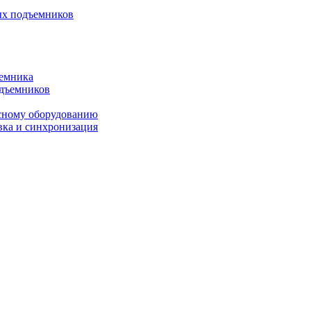
ых подъемников
ъемника
одъемников
исному оборудованию
вка и синхронизация