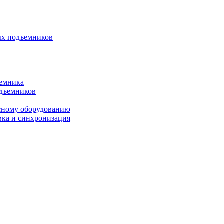
ых подъемников
ъемника
одъемников
исному оборудованию
вка и синхронизация