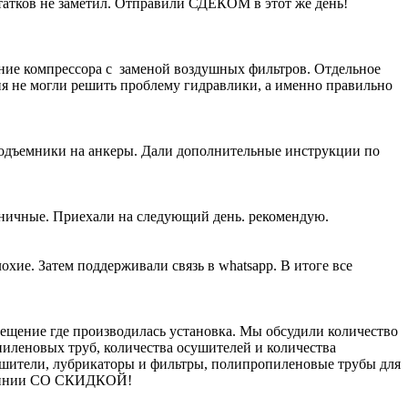
атков не заметил. Отправили СДЕКОМ в этот же день!
ание компрессора с заменой воздушных фильтров. Отдельное
ия не могли решить проблему гидравлики, а именно правильно
подъемники на анкеры. Дали дополнительные инструкции по
жничные. Приехали на следующий день. рекомендую.
хие. Затем поддерживали связь в whatsapp. В итоге все
щение где производилась установка. Мы обсудили количество
пиленовых труб, количества осушителей и количества
ушители, лубрикаторы и фильтры, полипропиленовые трубы для
молинии СО СКИДКОЙ!