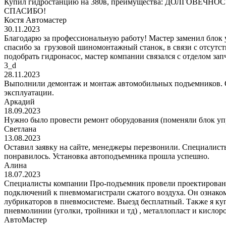
Купил гидростанцию на 380в, преимущества: ДОЛГОВЕЧНОСТЬ!
СПАСИБО!
Костя Автомастер
30.11.2023
Благодарю за профессиональную работу! Мастер заменил блок
спасибо за грузовой шиномонтажный станок, в связи с отсутс
подобрать гидронасос, мастер компании связался с отделом за
3_d
28.11.2023
Выполнили демонтаж и монтаж автомобильных подъемников. С
эксплуатации.
Аркадий
18.09.2023
Нужно было провести ремонт оборудования (поменяли блок уп
Светлана
13.08.2023
Оставил заявку на сайте, менеджеры перезвонили. Специалисты
понравилось. Установка автоподъемника прошла успешно.
Алина
18.07.2023
Специалисты компании Про-подъемник провели проектирование
подключений к пневмомагистрали сжатого воздуха. Он ознаком
лубрикаторов в пневмосистеме. Выезд бесплатный. Также я к
пневмолинии (уголки, тройники и тд) , металлопласт и кис
АвтоМастер