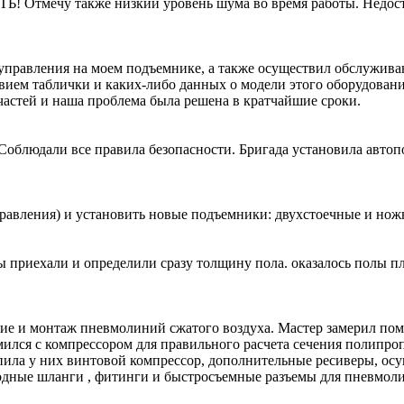
 Отмечу также низкий уровень шума во время работы. Недост
 управления на моем подъемнике, а также осуществил обслужив
твием таблички и каких-либо данных о модели этого оборудован
пчастей и наша проблема была решена в кратчайшие сроки.
облюдали все правила безопасности. Бригада установила авто
равления) и установить новые подъемники: двухстоечные и но
 приехали и определили сразу толщину пола. оказалось полы пло
 и монтаж пневмолиний сжатого воздуха. Мастер замерил поме
ился с компрессором для правильного расчета сечения полипро
упила у них винтовой компрессор, дополнительные ресиверы, ос
лородные шланги , фитинги и быстросъемные разъемы для пнев