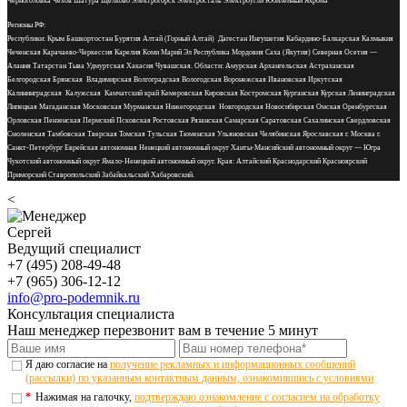
Черноголовка Чехов Шатура Щелково Электрогорск Электросталь Электроугли Юбилейный Яхрома
Регионы РФ:
Республики: Крым Башкортостан Бурятия Алтай (Горный Алтай) Дагестан Ингушетия Кабардино-Балкарская Калмыкия
Чеченская Карачаево-Черкессия Карелия Коми Марий Эл Республика Мордовия Саха (Якутия) Северная Осетия —
Алания Татарстан Тыва Удмуртская Хакасия Чувашская. Области: Амурская Архангельская Астраханская
Белгородская Брянская Владимирская Волгоградская Вологодская Воронежская Ивановская Иркутская
Калининградская Калужская Камчатский край Кемеровская Кировская Костромская Курганская Курская Ленинградская
Липецкая Магаданская Московская Мурманская Нижегородская Новгородская Новосибирская Омская Оренбургская
Орловская Пензенская Пермский Псковская Ростовская Рязанская Самарская Саратовская Сахалинская Свердловская
Смоленская Тамбовская Тверская Томская Тульская Тюменская Ульяновская Челябинская Ярославская г. Москва г.
Санкт-Петербург Еврейская автономная Ненецкий автономный округ Ханты-Мансийский автономный округ — Югра
Чукотский автономный округ Ямало-Ненецкий автономный округ. Края: Алтайский Краснодарский Красноярский
Приморский Ставропольский Забайкальский Хабаровский.
<
Сергей
Ведущий специалист
+7 (495) 208-49-48
+7 (965) 306-12-12
info@pro-podemnik.ru
Консультация специалиста
Наш менеджер перезвонит вам в течение 5 минут
Я даю согласие на
получение рекламных и информационных сообщений
(рассылки) по указанным контактным данным, ознакомившись с условиями
*
Нажимая на галочку,
подтверждаю ознакомление с согласием на обработку