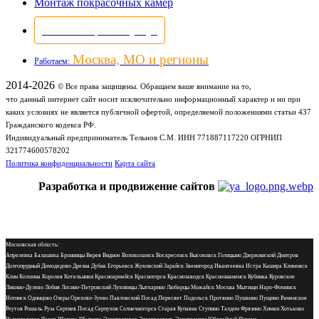
Монтаж покрасочных камер
полный перечень услуг
Москва, МО и регионы
Работаем:
2014-2026
© Все права защищены. Обращаем ваше внимание на то,
что данный интернет сайт носит исключительно информационный характер и ни при
каких условиях не является публичной офертой, определяемой положениями статьи 437
Гражданского кодекса РФ.
Индивидуальный предприниматель Тельнов С.М. ИНН 771887117220 ОГРНИП
321774600578202
Политика конфиденциальности
Карта сайта
Разработка и продвижение сайтов
Московская область:
Апрелевка Балашиха Бронницы Верея Видное Волоколамск Воскресенск Высоковск Голицыно Дзержинский Дмитров
Долгопрудный Домодедово Дрезна Дубна Егорьевск Жуковский Зарайск Звенигород Ивантеевка Истра Кашира Климовск
Клин Коломна Королев Котельники Красноармейск Красногорск Краснозаводск Краснознаменск Кубинка Куровское
Ликино-Дулево Лобня Лосино-Петровский Луховицы Лыткарино Люберцы Можайск Москва Мытищи Наро-Фоминск
Ногинск Одинцово Озеры Орехово-Зуево Павловский Посад Пересвет Подольск Протвино Пушкино Пущино Раменское
Реутов Рошаль Руза Сергиев Посад Серпухов Солнечногорск Старая Купавна Ступино Талдом Фрязино Химки Хотьково