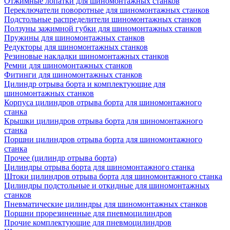
Отжимные лопатки для шиномонтажных станков
Переключатели поворотные для шиномонтажных станков
Подстольные распределители шиномонтажных станков
Ползуны зажимной губки для шиномонтажных станков
Пружины для шиномонтажных станков
Редукторы для шиномонтажных станков
Резиновые накладки шиномонтажных станков
Ремни для шиномонтажных станков
Фитинги для шиномонтажных станков
Цилиндр отрыва борта и комплектующие для
шиномонтажных станков
Корпуса цилиндров отрыва борта для шиномонтажного
станка
Крышки цилиндров отрыва борта для шиномонтажного
станка
Поршни цилиндров отрыва борта для шиномонтажного
станка
Прочее (цилиндр отрыва борта)
Цилиндры отрыва борта для шиномонтажного станка
Штоки цилиндров отрыва борта для шиномонтажного станка
Цилиндры подстольные и откидные для шиномонтажных
станков
Пневматические цилиндры для шиномонтажных станков
Поршни прорезиненные для пневмоцилиндров
Прочие комплектующие для пневмоцилиндров