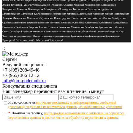
Чеченская Карачаево-Черкессия Карелия Коми Марий Эл Республика Мордовия Саха (Якутия) Северная Осетия —
Алания Татарстан Тыва Удмуртская Хакасия Чувашская. Области: Амурская Архангельская Астраханская
Белгородская Брянская Владимирская Волгоградская Вологодская Воронежская Ивановская Иркутская
Калининградская Калужская Камчатский край Кемеровская Кировская Костромская Курганская Курская Ленинградская
Липецкая Магаданская Московская Мурманская Нижегородская Новгородская Новосибирская Омская Оренбургская
Орловская Пензенская Пермский Псковская Ростовская Рязанская Самарская Саратовская Сахалинская Свердловская
Смоленская Тамбовская Тверская Томская Тульская Тюменская Ульяновская Челябинская Ярославская г. Москва г.
Санкт-Петербург Еврейская автономная Ненецкий автономный округ Ханты-Мансийский автономный округ — Югра
Чукотский автономный округ Ямало-Ненецкий автономный округ. Края: Алтайский Краснодарский Красноярский
Приморский Ставропольский Забайкальский Хабаровский.
<
Сергей
Ведущий специалист
+7 (495) 208-49-48
+7 (965) 306-12-12
info@pro-podemnik.ru
Консультация специалиста
Наш менеджер перезвонит вам в течение 5 минут
Я даю согласие на
получение рекламных и информационных сообщений
(рассылки) по указанным контактным данным, ознакомившись с условиями
*
Нажимая на галочку,
подтверждаю ознакомление с согласием на обработку
персональных данных и даю согласие на обработку персональных данных.