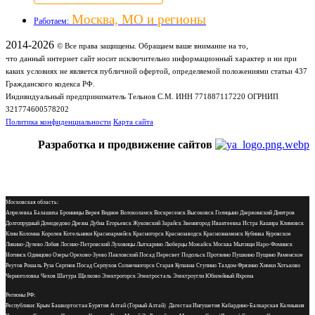
Москва, МО и регионы
Работаем:
2014-2026
© Все права защищены. Обращаем ваше внимание на то,
что данный интернет сайт носит исключительно информационный характер и ни при
каких условиях не является публичной офертой, определяемой положениями статьи 437
Гражданского кодекса РФ.
Индивидуальный предприниматель Тельнов С.М. ИНН 771887117220 ОГРНИП
321774600578202
Политика конфиденциальности
Карта сайта
Разработка и продвижение сайтов
Московская область:
Апрелевка Балашиха Бронницы Верея Видное Волоколамск Воскресенск Высоковск Голицыно Дзержинский Дмитров
Долгопрудный Домодедово Дрезна Дубна Егорьевск Жуковский Зарайск Звенигород Ивантеевка Истра Кашира Климовск
Клин Коломна Королев Котельники Красноармейск Красногорск Краснозаводск Краснознаменск Кубинка Куровское
Ликино-Дулево Лобня Лосино-Петровский Луховицы Лыткарино Люберцы Можайск Москва Мытищи Наро-Фоминск
Ногинск Одинцово Озеры Орехово-Зуево Павловский Посад Пересвет Подольск Протвино Пушкино Пущино Раменское
Реутов Рошаль Руза Сергиев Посад Серпухов Солнечногорск Старая Купавна Ступино Талдом Фрязино Химки Хотьково
Черноголовка Чехов Шатура Щелково Электрогорск Электросталь Электроугли Юбилейный Яхрома
Регионы РФ:
Республики: Крым Башкортостан Бурятия Алтай (Горный Алтай) Дагестан Ингушетия Кабардино-Балкарская Калмыкия