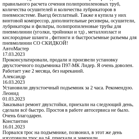
правильного расчета сечения полипропиленовых труб,
количества осушителей и количества лубрикаторов в
пневмосистеме. Выезд бесплатный. Также я купила у них
винтовой компрессор, дополнительные ресиверы, осушители,
лубрикаторы и фильтры, полипропиленовые трубы для
пневмолинии (уголки, тройники и тд) , металлопласт и
кислородные шланги , фитинги и быстросъемные разъемы для
пневмолинии СО СКИДКОЙ!
АвтоМастер
17.03.2023
Проконсультировали, продали и произвели установку
двухстоечного подъемника П97-МК Лидер. Я очень доволен.
Работает уже 2 месяца, без нареканий.
Александр
16.03.2023
Установили двухстоечный подъемник за 2 часа. Рекомендую.
Леонид
01.03.2023
Заказывал ремонт двухстойки, приехали на следующий день,
сделали всё быстро. Простоя в работе автосервиса не было.
Очень благодарен.
Константин
16.01.2023
Порвался трос на подъемнике, позвонил, в этот же день
изготовили трос на т4, приехали и заменили.