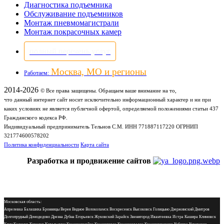
Диагностика подъемника
Обслуживание подъемников
Монтаж пневмомагистрали
Монтаж покрасочных камер
полный перечень услуг
Москва, МО и регионы
Работаем:
2014-2026
© Все права защищены. Обращаем ваше внимание на то,
что данный интернет сайт носит исключительно информационный характер и ни при
каких условиях не является публичной офертой, определяемой положениями статьи 437
Гражданского кодекса РФ.
Индивидуальный предприниматель Тельнов С.М. ИНН 771887117220 ОГРНИП
321774600578202
Политика конфиденциальности
Карта сайта
Разработка и продвижение сайтов
Московская область:
Апрелевка Балашиха Бронницы Верея Видное Волоколамск Воскресенск Высоковск Голицыно Дзержинский Дмитров
Долгопрудный Домодедово Дрезна Дубна Егорьевск Жуковский Зарайск Звенигород Ивантеевка Истра Кашира Климовск