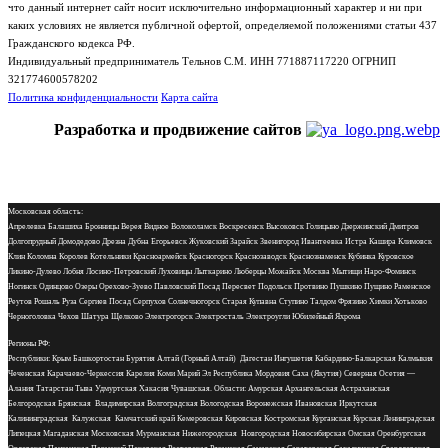
что данный интернет сайт носит исключительно информационный характер и ни при
каких условиях не является публичной офертой, определяемой положениями статьи 437
Гражданского кодекса РФ.
Индивидуальный предприниматель Тельнов С.М. ИНН 771887117220 ОГРНИП
321774600578202
Политика конфиденциальности
Карта сайта
Разработка и продвижение сайтов
Московская область:
Апрелевка Балашиха Бронницы Верея Видное Волоколамск Воскресенск Высоковск Голицыно Дзержинский Дмитров
Долгопрудный Домодедово Дрезна Дубна Егорьевск Жуковский Зарайск Звенигород Ивантеевка Истра Кашира Климовск
Клин Коломна Королев Котельники Красноармейск Красногорск Краснозаводск Краснознаменск Кубинка Куровское
Ликино-Дулево Лобня Лосино-Петровский Луховицы Лыткарино Люберцы Можайск Москва Мытищи Наро-Фоминск
Ногинск Одинцово Озеры Орехово-Зуево Павловский Посад Пересвет Подольск Протвино Пушкино Пущино Раменское
Реутов Рошаль Руза Сергиев Посад Серпухов Солнечногорск Старая Купавна Ступино Талдом Фрязино Химки Хотьково
Черноголовка Чехов Шатура Щелково Электрогорск Электросталь Электроугли Юбилейный Яхрома
Регионы РФ:
Республики: Крым Башкортостан Бурятия Алтай (Горный Алтай) Дагестан Ингушетия Кабардино-Балкарская Калмыкия
Чеченская Карачаево-Черкессия Карелия Коми Марий Эл Республика Мордовия Саха (Якутия) Северная Осетия —
Алания Татарстан Тыва Удмуртская Хакасия Чувашская. Области: Амурская Архангельская Астраханская
Белгородская Брянская Владимирская Волгоградская Вологодская Воронежская Ивановская Иркутская
Калининградская Калужская Камчатский край Кемеровская Кировская Костромская Курганская Курская Ленинградская
Липецкая Магаданская Московская Мурманская Нижегородская Новгородская Новосибирская Омская Оренбургская