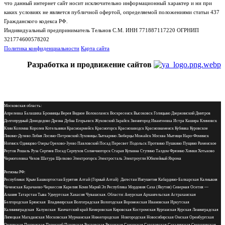
что данный интернет сайт носит исключительно информационный характер и ни при
каких условиях не является публичной офертой, определяемой положениями статьи 437
Гражданского кодекса РФ.
Индивидуальный предприниматель Тельнов С.М. ИНН 771887117220 ОГРНИП
321774600578202
Политика конфиденциальности
Карта сайта
Разработка и продвижение сайтов
Московская область:
Апрелевка Балашиха Бронницы Верея Видное Волоколамск Воскресенск Высоковск Голицыно Дзержинский Дмитров
Долгопрудный Домодедово Дрезна Дубна Егорьевск Жуковский Зарайск Звенигород Ивантеевка Истра Кашира Климовск
Клин Коломна Королев Котельники Красноармейск Красногорск Краснозаводск Краснознаменск Кубинка Куровское
Ликино-Дулево Лобня Лосино-Петровский Луховицы Лыткарино Люберцы Можайск Москва Мытищи Наро-Фоминск
Ногинск Одинцово Озеры Орехово-Зуево Павловский Посад Пересвет Подольск Протвино Пушкино Пущино Раменское
Реутов Рошаль Руза Сергиев Посад Серпухов Солнечногорск Старая Купавна Ступино Талдом Фрязино Химки Хотьково
Черноголовка Чехов Шатура Щелково Электрогорск Электросталь Электроугли Юбилейный Яхрома
Регионы РФ:
Республики: Крым Башкортостан Бурятия Алтай (Горный Алтай) Дагестан Ингушетия Кабардино-Балкарская Калмыкия
Чеченская Карачаево-Черкессия Карелия Коми Марий Эл Республика Мордовия Саха (Якутия) Северная Осетия —
Алания Татарстан Тыва Удмуртская Хакасия Чувашская. Области: Амурская Архангельская Астраханская
Белгородская Брянская Владимирская Волгоградская Вологодская Воронежская Ивановская Иркутская
Калининградская Калужская Камчатский край Кемеровская Кировская Костромская Курганская Курская Ленинградская
Липецкая Магаданская Московская Мурманская Нижегородская Новгородская Новосибирская Омская Оренбургская
Орловская Пензенская Пермский Псковская Ростовская Рязанская Самарская Саратовская Сахалинская Свердловская