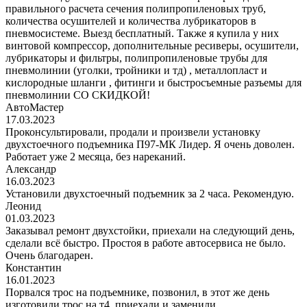
правильного расчета сечения полипропиленовых труб,
количества осушителей и количества лубрикаторов в
пневмосистеме. Выезд бесплатный. Также я купила у них
винтовой компрессор, дополнительные ресиверы, осушители,
лубрикаторы и фильтры, полипропиленовые трубы для
пневмолинии (уголки, тройники и тд) , металлопласт и
кислородные шланги , фитинги и быстросъемные разъемы для
пневмолинии СО СКИДКОЙ!
АвтоМастер
17.03.2023
Проконсультировали, продали и произвели установку
двухстоечного подъемника П97-МК Лидер. Я очень доволен.
Работает уже 2 месяца, без нареканий.
Александр
16.03.2023
Установили двухстоечный подъемник за 2 часа. Рекомендую.
Леонид
01.03.2023
Заказывал ремонт двухстойки, приехали на следующий день,
сделали всё быстро. Простоя в работе автосервиса не было.
Очень благодарен.
Константин
16.01.2023
Порвался трос на подъемнике, позвонил, в этот же день
изготовили трос на т4, приехали и заменили.