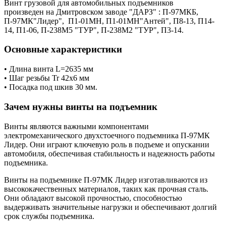
Винт грузовой для автомобильных подъемников
произведен на Дмитровском заводе "ДАРЗ" : П-97МКБ,
П-97МК"Лидер", П1-01МН, П1-01МН"Антей", П8-13, П14-
14, П1-06, П-238М5 "ТУР", П-238М2 "ТУР", П3-14.
Основные характеристики
• Длина винта L=2635 мм
• Шаг резьбы Tr 42х6 мм
• Посадка под шкив 30 мм.
Зачем нужны винты на подъемник
Винты являются важными компонентами
электромеханического двухстоечного подъемника П-97МК
Лидер. Они играют ключевую роль в подъеме и опускании
автомобиля, обеспечивая стабильность и надежность работы
подъемника.
Винты на подъемнике П-97МК Лидер изготавливаются из
высококачественных материалов, таких как прочная сталь.
Они обладают высокой прочностью, способностью
выдерживать значительные нагрузки и обеспечивают долгий
срок службы подъемника.