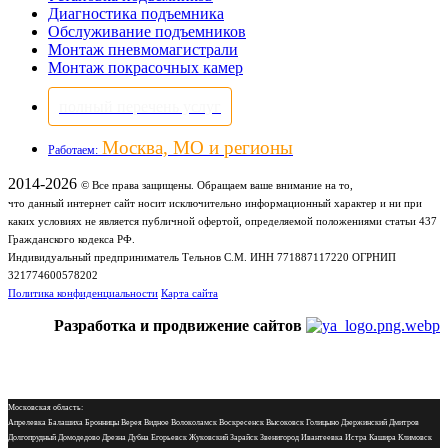
Диагностика подъемника
Обслуживание подъемников
Монтаж пневмомагистрали
Монтаж покрасочных камер
полный перечень услуг
Москва, МО и регионы
Работаем:
2014-2026
© Все права защищены. Обращаем ваше внимание на то,
что данный интернет сайт носит исключительно информационный характер и ни при
каких условиях не является публичной офертой, определяемой положениями статьи 437
Гражданского кодекса РФ.
Индивидуальный предприниматель Тельнов С.М. ИНН 771887117220 ОГРНИП
321774600578202
Политика конфиденциальности
Карта сайта
Разработка и продвижение сайтов
Московская область:
Апрелевка Балашиха Бронницы Верея Видное Волоколамск Воскресенск Высоковск Голицыно Дзержинский Дмитров
Долгопрудный Домодедово Дрезна Дубна Егорьевск Жуковский Зарайск Звенигород Ивантеевка Истра Кашира Климовск