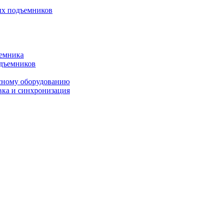
ых подъемников
ъемника
одъемников
исному оборудованию
вка и синхронизация