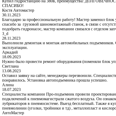
Купил гидростанцию на 380в, преимущества: ДОЛГОВЕЧНОСТЬ!
СПАСИБО!
Костя Автомастер
30.11.2023
Благодарю за профессиональную работу! Мастер заменил блок
спасибо за грузовой шиномонтажный станок, в связи с отсутс
подобрать гидронасос, мастер компании связался с отделом за
3_d
28.11.2023
Выполнили демонтаж и монтаж автомобильных подъемников. С
эксплуатации.
Аркадий
18.09.2023
Нужно было провести ремонт оборудования (поменяли блок уп
Светлана
13.08.2023
Оставил заявку на сайте, менеджеры перезвонили. Специалисты
понравилось. Установка автоподъемника прошла успешно.
Алина
18.07.2023
Специалисты компании Про-подъемник провели проектирование
подключений к пневмомагистрали сжатого воздуха. Он ознаком
лубрикаторов в пневмосистеме. Выезд бесплатный. Также я к
пневмолинии (уголки, тройники и тд) , металлопласт и кис
АвтоМастер