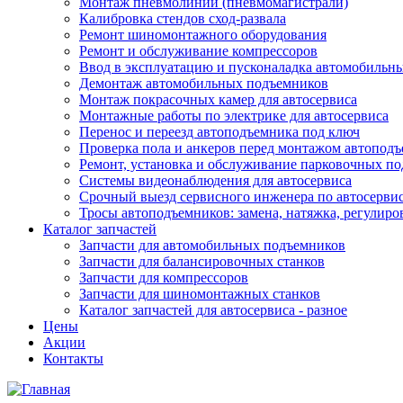
Монтаж пневмолинии (пневмомагистрали)
Калибровка стендов сход-развала
Ремонт шиномонтажного оборудования
Ремонт и обслуживание компрессоров
Ввод в эксплуатацию и пусконаладка автомобильн
Демонтаж автомобильных подъемников
Монтаж покрасочных камер для автосервиса
Монтажные работы по электрике для автосервиса
Перенос и переезд автоподъемника под ключ
Проверка пола и анкеров перед монтажом автопод
Ремонт, установка и обслуживание парковочных п
Системы видеонаблюдения для автосервиса
Срочный выезд сервисного инженера по автосерв
Тросы автоподъемников: замена, натяжка, регулиро
Каталог запчастей
Запчасти для автомобильных подъемников
Запчасти для балансировочных станков
Запчасти для компрессоров
Запчасти для шиномонтажных станков
Каталог запчастей для автосервиса - разное
Цены
Акции
Контакты