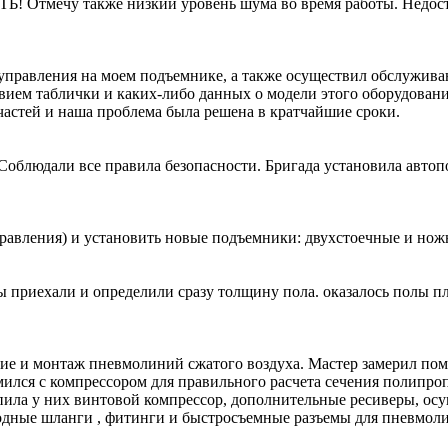
 Отмечу также низкий уровень шума во время работы. Недост
 управления на моем подъемнике, а также осуществил обслужив
твием таблички и каких-либо данных о модели этого оборудован
пчастей и наша проблема была решена в кратчайшие сроки.
облюдали все правила безопасности. Бригада установила авто
равления) и установить новые подъемники: двухстоечные и но
 приехали и определили сразу толщину пола. оказалось полы пло
 и монтаж пневмолиний сжатого воздуха. Мастер замерил поме
ился с компрессором для правильного расчета сечения полипро
упила у них винтовой компрессор, дополнительные ресиверы, ос
лородные шланги , фитинги и быстросъемные разъемы для пнев