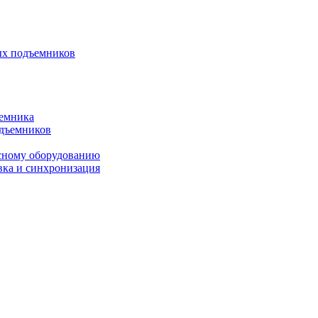
ых подъемников
ъемника
одъемников
исному оборудованию
вка и синхронизация