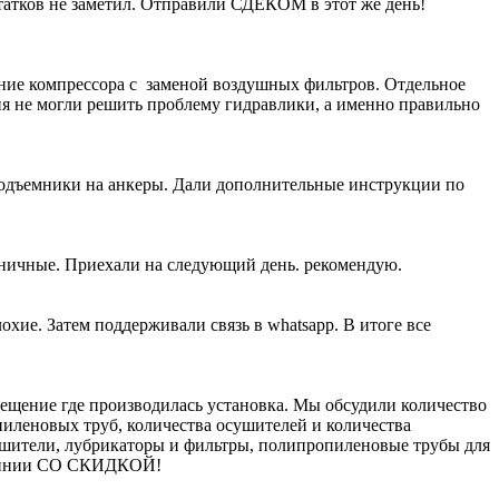
атков не заметил. Отправили СДЕКОМ в этот же день!
ание компрессора с заменой воздушных фильтров. Отдельное
ия не могли решить проблему гидравлики, а именно правильно
подъемники на анкеры. Дали дополнительные инструкции по
жничные. Приехали на следующий день. рекомендую.
хие. Затем поддерживали связь в whatsapp. В итоге все
щение где производилась установка. Мы обсудили количество
пиленовых труб, количества осушителей и количества
ушители, лубрикаторы и фильтры, полипропиленовые трубы для
молинии СО СКИДКОЙ!