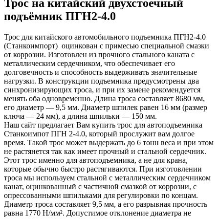
Трос на китайский двухстоечный
подъёмник ПГН2-4.0
Трос для китайского автомобильного подъемника ПГН2-4.0
(Станкоимпорт) оцинкован с примесью специальной смазки
от коррозии. Изготовлен из прочного стального каната с
металлическим сердечником, что обеспечивает его
долговечность и способность выдерживать значительные
нагрузки. В конструкции подъемника предусмотрены два
синхронизирующих троса, и при их замене рекомендуется
менять оба одновременно. Длина троса составляет 8680 мм,
его диаметр — 9,5 мм. Диаметр шпилек равен 16 мм (размер
ключа — 24 мм), а длина шпильки — 150 мм.
Наш сайт предлагает Вам купить трос для автоподъемника
Станкоимпот ПГН 2-4.0, который прослужит вам долгое
время. Такой трос может выдержать до 6 тонн веса и при этом
не растянется так как имеет прочный и стальной сердечник.
Этот трос именно для автоподъемника, а не для крана,
которые обычно быстро растягиваются. При изготовлении
троса мы используем стальной с металлическим сердечником
канат, оцинкованный с частичной смазкой от коррозии, с
опрессованными шпильками для регулировки по концам.
Диаметр троса составляет 9,5 мм, а его разрывная прочность
равна 1770 Н/мм². Допустимое отклонение диаметра не