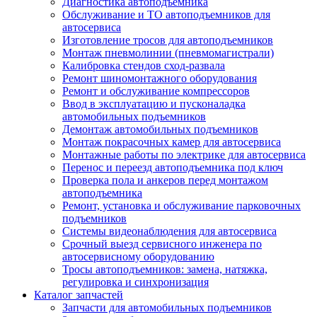
Диагностика автоподъемника
Обслуживание и ТО автоподъемников для
автосервиса
Изготовление тросов для автоподъемников
Монтаж пневмолинии (пневмомагистрали)
Калибровка стендов сход-развала
Ремонт шиномонтажного оборудования
Ремонт и обслуживание компрессоров
Ввод в эксплуатацию и пусконаладка
автомобильных подъемников
Демонтаж автомобильных подъемников
Монтаж покрасочных камер для автосервиса
Монтажные работы по электрике для автосервиса
Перенос и переезд автоподъемника под ключ
Проверка пола и анкеров перед монтажом
автоподъемника
Ремонт, установка и обслуживание парковочных
подъемников
Системы видеонаблюдения для автосервиса
Срочный выезд сервисного инженера по
автосервисному оборудованию
Тросы автоподъемников: замена, натяжка,
регулировка и синхронизация
Каталог запчастей
Запчасти для автомобильных подъемников