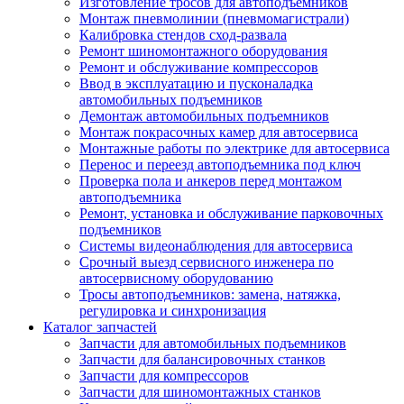
Изготовление тросов для автоподъемников
Монтаж пневмолинии (пневмомагистрали)
Калибровка стендов сход-развала
Ремонт шиномонтажного оборудования
Ремонт и обслуживание компрессоров
Ввод в эксплуатацию и пусконаладка
автомобильных подъемников
Демонтаж автомобильных подъемников
Монтаж покрасочных камер для автосервиса
Монтажные работы по электрике для автосервиса
Перенос и переезд автоподъемника под ключ
Проверка пола и анкеров перед монтажом
автоподъемника
Ремонт, установка и обслуживание парковочных
подъемников
Системы видеонаблюдения для автосервиса
Срочный выезд сервисного инженера по
автосервисному оборудованию
Тросы автоподъемников: замена, натяжка,
регулировка и синхронизация
Каталог запчастей
Запчасти для автомобильных подъемников
Запчасти для балансировочных станков
Запчасти для компрессоров
Запчасти для шиномонтажных станков