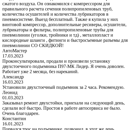
сжатого воздуха. Он ознакомился с компрессором для
правильного расчета сечения полипропиленовых труб,
количества осушителей и количества лубрикаторов в
пневмосистеме. Выезд бесплатный. Также я купила у них
винтовой компрессор, дополнительные ресиверы, осушители,
лубрикаторы и фильтры, полипропиленовые трубы для
пневмолинии (уголки, тройники и тд) , металлопласт и
кислородные шланги , фитинги и быстросъемные разъемы для
пневмолинии СО СКИДКОЙ!
АвтоМастер
17.03.2023
Проконсультировали, продали и произвели установку
двухстоечного подъемника П97-МК Лидер. Я очень доволен.
Работает уже 2 месяца, без нареканий.
Александр
16.03.2023
Установили двухстоечный подъемник за 2 часа. Рекомендую.
Леонид
01.03.2023
Заказывал ремонт двухстойки, приехали на следующий день,
сделали всё быстро. Простоя в работе автосервиса не было.
Очень благодарен.
Константин
16.01.2023
Порвался трос на подъемнике, позвонил, в этот же день