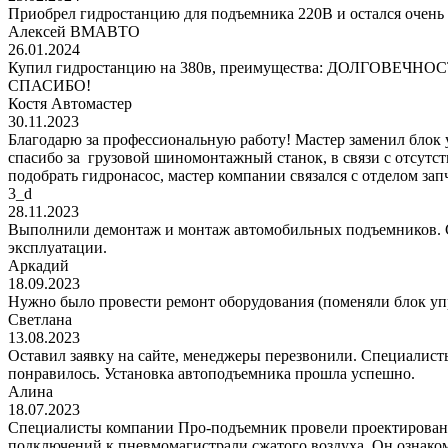
Приобрел гидростанцию для подъемника 220В и остался очень 
Алексей ВМАВТО
26.01.2024
Купил гидростанцию на 380в, преимущества: ДОЛГОВЕЧНОСТЬ!
СПАСИБО!
Костя Автомастер
30.11.2023
Благодарю за профессиональную работу! Мастер заменил блок
спасибо за грузовой шиномонтажный станок, в связи с отсутс
подобрать гидронасос, мастер компании связался с отделом за
3_d
28.11.2023
Выполнили демонтаж и монтаж автомобильных подъемников. С
эксплуатации.
Аркадий
18.09.2023
Нужно было провести ремонт оборудования (поменяли блок уп
Светлана
13.08.2023
Оставил заявку на сайте, менеджеры перезвонили. Специалисты
понравилось. Установка автоподъемника прошла успешно.
Алина
18.07.2023
Специалисты компании Про-подъемник провели проектирование
подключений к пневмомагистрали сжатого воздуха. Он ознаком