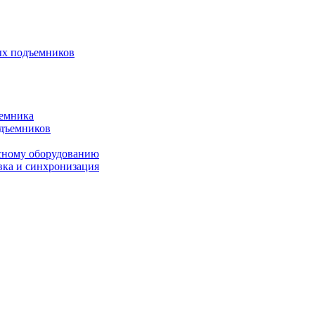
ых подъемников
ъемника
одъемников
исному оборудованию
вка и синхронизация