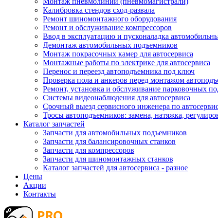
Монтаж пневмолинии (пневмомагистрали)
Калибровка стендов сход-развала
Ремонт шиномонтажного оборудования
Ремонт и обслуживание компрессоров
Ввод в эксплуатацию и пусконаладка автомобильн
Демонтаж автомобильных подъемников
Монтаж покрасочных камер для автосервиса
Монтажные работы по электрике для автосервиса
Перенос и переезд автоподъемника под ключ
Проверка пола и анкеров перед монтажом автопод
Ремонт, установка и обслуживание парковочных п
Системы видеонаблюдения для автосервиса
Срочный выезд сервисного инженера по автосерв
Тросы автоподъемников: замена, натяжка, регулиро
Каталог запчастей
Запчасти для автомобильных подъемников
Запчасти для балансировочных станков
Запчасти для компрессоров
Запчасти для шиномонтажных станков
Каталог запчастей для автосервиса - разное
Цены
Акции
Контакты