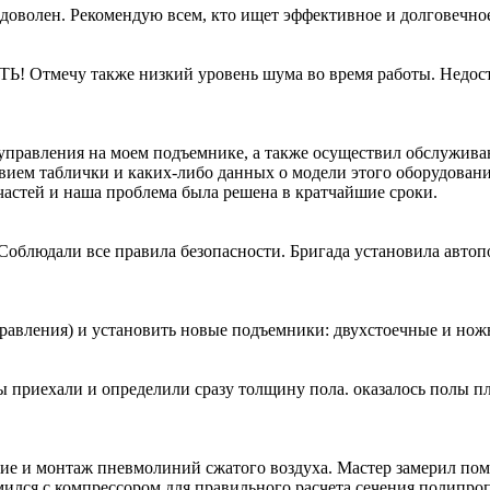
доволен. Рекомендую всем, кто ищет эффективное и долговечно
 Отмечу также низкий уровень шума во время работы. Недост
 управления на моем подъемнике, а также осуществил обслужив
твием таблички и каких-либо данных о модели этого оборудован
пчастей и наша проблема была решена в кратчайшие сроки.
облюдали все правила безопасности. Бригада установила авто
равления) и установить новые подъемники: двухстоечные и но
 приехали и определили сразу толщину пола. оказалось полы пло
 и монтаж пневмолиний сжатого воздуха. Мастер замерил поме
ился с компрессором для правильного расчета сечения полипро