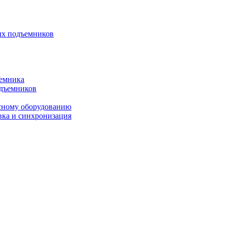
ых подъемников
ъемника
одъемников
исному оборудованию
вка и синхронизация