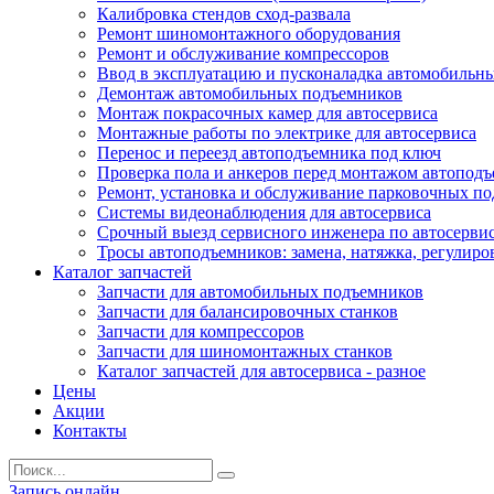
Калибровка стендов сход-развала
Ремонт шиномонтажного оборудования
Ремонт и обслуживание компрессоров
Ввод в эксплуатацию и пусконаладка автомобильн
Демонтаж автомобильных подъемников
Монтаж покрасочных камер для автосервиса
Монтажные работы по электрике для автосервиса
Перенос и переезд автоподъемника под ключ
Проверка пола и анкеров перед монтажом автопод
Ремонт, установка и обслуживание парковочных п
Системы видеонаблюдения для автосервиса
Срочный выезд сервисного инженера по автосерв
Тросы автоподъемников: замена, натяжка, регулиро
Каталог запчастей
Запчасти для автомобильных подъемников
Запчасти для балансировочных станков
Запчасти для компрессоров
Запчасти для шиномонтажных станков
Каталог запчастей для автосервиса - разное
Цены
Акции
Контакты
Запись онлайн