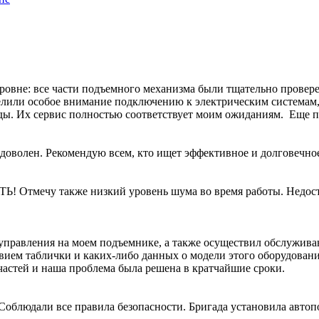
уровне: все части подъемного механизма были тщательно прове
елили особое внимание подключению к электрическим системам, 
ы. Их сервис полностью соответствует моим ожиданиям. Еще пр
доволен. Рекомендую всем, кто ищет эффективное и долговечно
 Отмечу также низкий уровень шума во время работы. Недост
 управления на моем подъемнике, а также осуществил обслужив
твием таблички и каких-либо данных о модели этого оборудован
пчастей и наша проблема была решена в кратчайшие сроки.
облюдали все правила безопасности. Бригада установила авто