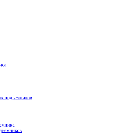
иса
ых подъемников
ъемника
одъемников