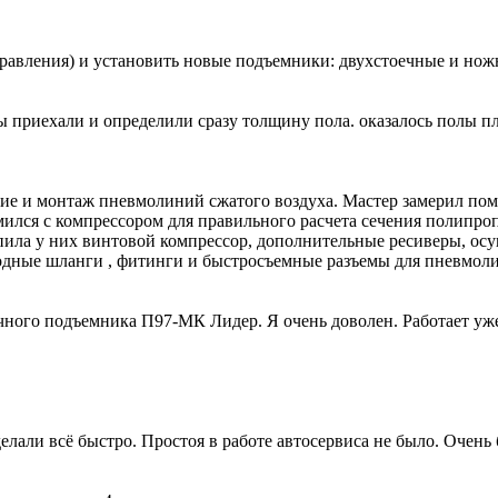
равления) и установить новые подъемники: двухстоечные и но
 приехали и определили сразу толщину пола. оказалось полы пло
 и монтаж пневмолиний сжатого воздуха. Мастер замерил поме
ился с компрессором для правильного расчета сечения полипро
упила у них винтовой компрессор, дополнительные ресиверы, ос
лородные шланги , фитинги и быстросъемные разъемы для пнев
ного подъемника П97-МК Лидер. Я очень доволен. Работает уже 
лали всё быстро. Простоя в работе автосервиса не было. Очень 