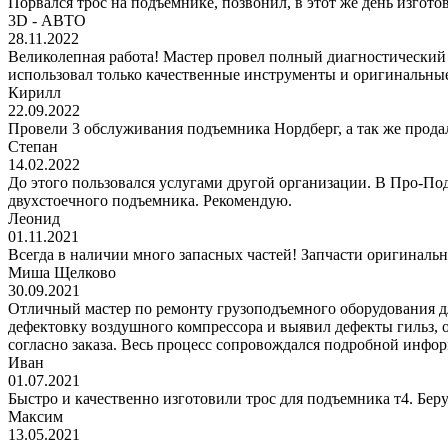
Порвался трос на подъемнике, позвонил, в этот же день изгото
3D - АВТО
28.11.2022
Великолепная работа! Мастер провел полный диагностический
использовал только качественные инструменты и оригинальные
Кирилл
22.09.2022
Провели 3 обслуживания подъемника Нордберг, а так же прода
Степан
14.02.2022
До этого пользовался услугами другой организации. В Про-Под
двухстоечного подъемника. Рекомендую.
Леонид
01.11.2021
Всегда в наличии много запасных частей! Запчасти оригинальн
Миша Щелково
30.09.2021
Отличный мастер по ремонту грузоподъемного оборудования дл
дефектовку воздушного компрессора и выявил дефекты гильз, 
согласно заказа. Весь процесс сопровождался подробной инфор
Иван
01.07.2021
Быстро и качественно изготовили трос для подъемника т4. Беру
Максим
13.05.2021