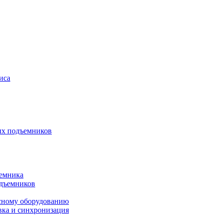
иса
ых подъемников
ъемника
одъемников
исному оборудованию
вка и синхронизация