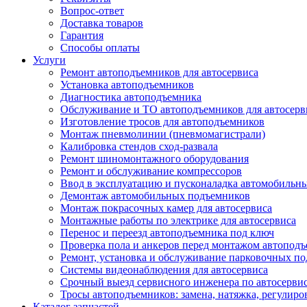
Вопрос-ответ
Доставка товаров
Гарантия
Способы оплаты
Услуги
Ремонт автоподъемников для автосервиса
Установка автоподъемников
Диагностика автоподъемника
Обслуживание и ТО автоподъемников для автосерв
Изготовление тросов для автоподъемников
Монтаж пневмолинии (пневмомагистрали)
Калибровка стендов сход-развала
Ремонт шиномонтажного оборудования
Ремонт и обслуживание компрессоров
Ввод в эксплуатацию и пусконаладка автомобильн
Демонтаж автомобильных подъемников
Монтаж покрасочных камер для автосервиса
Монтажные работы по электрике для автосервиса
Перенос и переезд автоподъемника под ключ
Проверка пола и анкеров перед монтажом автопод
Ремонт, установка и обслуживание парковочных п
Системы видеонаблюдения для автосервиса
Срочный выезд сервисного инженера по автосерв
Тросы автоподъемников: замена, натяжка, регулиро
Каталог запчастей