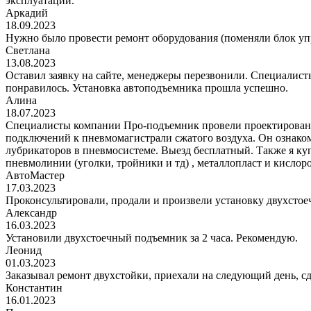
эксплуатации.
Аркадий
18.09.2023
Нужно было провести ремонт оборудования (поменяли блок уп
Светлана
13.08.2023
Оставил заявку на сайте, менеджеры перезвонили. Специалисты
понравилось. Установка автоподъемника прошла успешно.
Алина
18.07.2023
Специалисты компании Про-подъемник провели проектирование
подключений к пневмомагистрали сжатого воздуха. Он ознаком
лубрикаторов в пневмосистеме. Выезд бесплатный. Также я к
пневмолинии (уголки, тройники и тд) , металлопласт и кис
АвтоМастер
17.03.2023
Проконсультировали, продали и произвели установку двухстоеч
Александр
16.03.2023
Установили двухстоечный подъемник за 2 часа. Рекомендую.
Леонид
01.03.2023
Заказывал ремонт двухстойки, приехали на следующий день, сде
Константин
16.01.2023