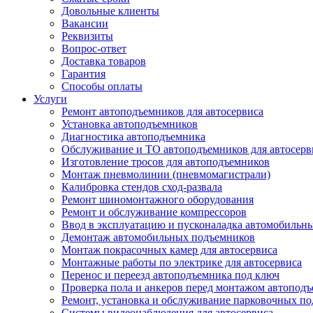
Довольные клиенты
Вакансии
Реквизиты
Вопрос-ответ
Доставка товаров
Гарантия
Способы оплаты
Услуги
Ремонт автоподъемников для автосервиса
Установка автоподъемников
Диагностика автоподъемника
Обслуживание и ТО автоподъемников для автосерв
Изготовление тросов для автоподъемников
Монтаж пневмолинии (пневмомагистрали)
Калибровка стендов сход-развала
Ремонт шиномонтажного оборудования
Ремонт и обслуживание компрессоров
Ввод в эксплуатацию и пусконаладка автомобильн
Демонтаж автомобильных подъемников
Монтаж покрасочных камер для автосервиса
Монтажные работы по электрике для автосервиса
Перенос и переезд автоподъемника под ключ
Проверка пола и анкеров перед монтажом автопод
Ремонт, установка и обслуживание парковочных п
Системы видеонаблюдения для автосервиса