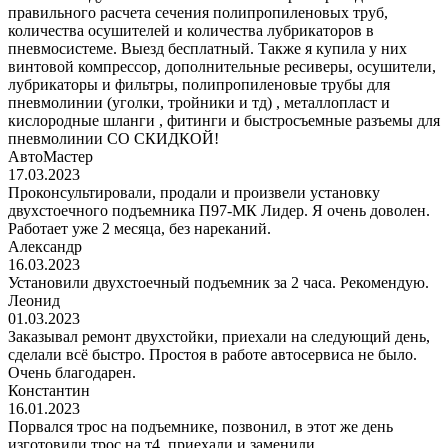
правильного расчета сечения полипропиленовых труб,
количества осушителей и количества лубрикаторов в
пневмосистеме. Выезд бесплатный. Также я купила у них
винтовой компрессор, дополнительные ресиверы, осушители,
лубрикаторы и фильтры, полипропиленовые трубы для
пневмолинии (уголки, тройники и тд) , металлопласт и
кислородные шланги , фитинги и быстросъемные разъемы для
пневмолинии СО СКИДКОЙ!
АвтоМастер
17.03.2023
Проконсультировали, продали и произвели установку
двухстоечного подъемника П97-МК Лидер. Я очень доволен.
Работает уже 2 месяца, без нареканий.
Александр
16.03.2023
Установили двухстоечный подъемник за 2 часа. Рекомендую.
Леонид
01.03.2023
Заказывал ремонт двухстойки, приехали на следующий день,
сделали всё быстро. Простоя в работе автосервиса не было.
Очень благодарен.
Константин
16.01.2023
Порвался трос на подъемнике, позвонил, в этот же день
изготовили трос на т4, приехали и заменили.