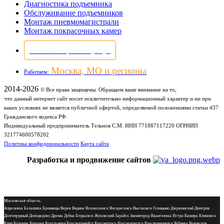
Диагностика подъемника
Обслуживание подъемников
Монтаж пневмомагистрали
Монтаж покрасочных камер
полный перечень услуг
Москва, МО и регионы
Работаем:
2014-2026
© Все права защищены. Обращаем ваше внимание на то,
что данный интернет сайт носит исключительно информационный характер и ни при
каких условиях не является публичной офертой, определяемой положениями статьи 437
Гражданского кодекса РФ.
Индивидуальный предприниматель Тельнов С.М. ИНН 771887117220 ОГРНИП
321774600578202
Политика конфиденциальности
Карта сайта
Разработка и продвижение сайтов
Московская область:
Апрелевка Балашиха Бронницы Верея Видное Волоколамск Воскресенск Высоковск Голицыно Дзержинский Дмитров
Долгопрудный Домодедово Дрезна Дубна Егорьевск Жуковский Зарайск Звенигород Ивантеевка Истра Кашира Климовск
Клин Коломна Королев Котельники Красноармейск Красногорск Краснозаводск Краснознаменск Кубинка Куровское