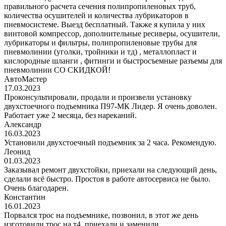
правильного расчета сечения полипропиленовых труб,
количества осушителей и количества лубрикаторов в
пневмосистеме. Выезд бесплатный. Также я купила у них
винтовой компрессор, дополнительные ресиверы, осушители,
лубрикаторы и фильтры, полипропиленовые трубы для
пневмолинии (уголки, тройники и тд) , металлопласт и
кислородные шланги , фитинги и быстросъемные разъемы для
пневмолинии СО СКИДКОЙ!
АвтоМастер
17.03.2023
Проконсультировали, продали и произвели установку
двухстоечного подъемника П97-МК Лидер. Я очень доволен.
Работает уже 2 месяца, без нареканий.
Александр
16.03.2023
Установили двухстоечный подъемник за 2 часа. Рекомендую.
Леонид
01.03.2023
Заказывал ремонт двухстойки, приехали на следующий день,
сделали всё быстро. Простоя в работе автосервиса не было.
Очень благодарен.
Константин
16.01.2023
Порвался трос на подъемнике, позвонил, в этот же день
изготовили трос на т4, приехали и заменили.