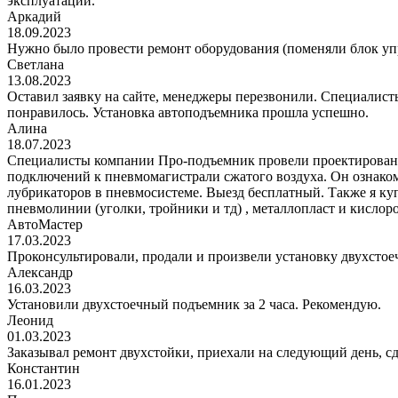
эксплуатации.
Аркадий
18.09.2023
Нужно было провести ремонт оборудования (поменяли блок уп
Светлана
13.08.2023
Оставил заявку на сайте, менеджеры перезвонили. Специалисты
понравилось. Установка автоподъемника прошла успешно.
Алина
18.07.2023
Специалисты компании Про-подъемник провели проектирование
подключений к пневмомагистрали сжатого воздуха. Он ознаком
лубрикаторов в пневмосистеме. Выезд бесплатный. Также я к
пневмолинии (уголки, тройники и тд) , металлопласт и кис
АвтоМастер
17.03.2023
Проконсультировали, продали и произвели установку двухстоеч
Александр
16.03.2023
Установили двухстоечный подъемник за 2 часа. Рекомендую.
Леонид
01.03.2023
Заказывал ремонт двухстойки, приехали на следующий день, сде
Константин
16.01.2023