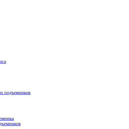
иса
ых подъемников
ъемника
одъемников