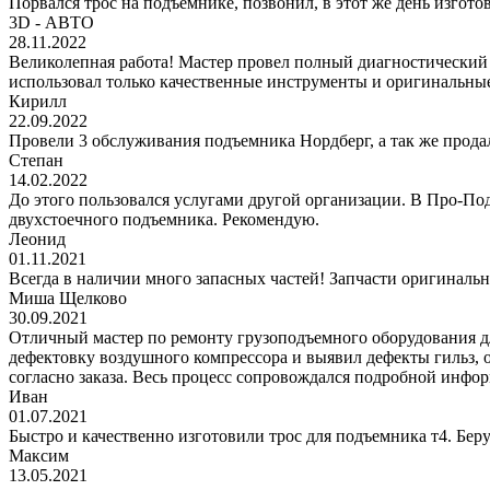
Порвался трос на подъемнике, позвонил, в этот же день изгото
3D - АВТО
28.11.2022
Великолепная работа! Мастер провел полный диагностический
использовал только качественные инструменты и оригинальные
Кирилл
22.09.2022
Провели 3 обслуживания подъемника Нордберг, а так же прода
Степан
14.02.2022
До этого пользовался услугами другой организации. В Про-Под
двухстоечного подъемника. Рекомендую.
Леонид
01.11.2021
Всегда в наличии много запасных частей! Запчасти оригинальн
Миша Щелково
30.09.2021
Отличный мастер по ремонту грузоподъемного оборудования дл
дефектовку воздушного компрессора и выявил дефекты гильз, 
согласно заказа. Весь процесс сопровождался подробной инфор
Иван
01.07.2021
Быстро и качественно изготовили трос для подъемника т4. Беру
Максим
13.05.2021