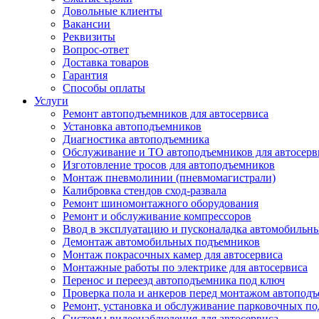
Довольные клиенты
Вакансии
Реквизиты
Вопрос-ответ
Доставка товаров
Гарантия
Способы оплаты
Услуги
Ремонт автоподъемников для автосервиса
Установка автоподъемников
Диагностика автоподъемника
Обслуживание и ТО автоподъемников для автосерв
Изготовление тросов для автоподъемников
Монтаж пневмолинии (пневмомагистрали)
Калибровка стендов сход-развала
Ремонт шиномонтажного оборудования
Ремонт и обслуживание компрессоров
Ввод в эксплуатацию и пусконаладка автомобильн
Демонтаж автомобильных подъемников
Монтаж покрасочных камер для автосервиса
Монтажные работы по электрике для автосервиса
Перенос и переезд автоподъемника под ключ
Проверка пола и анкеров перед монтажом автопод
Ремонт, установка и обслуживание парковочных п
Системы видеонаблюдения для автосервиса