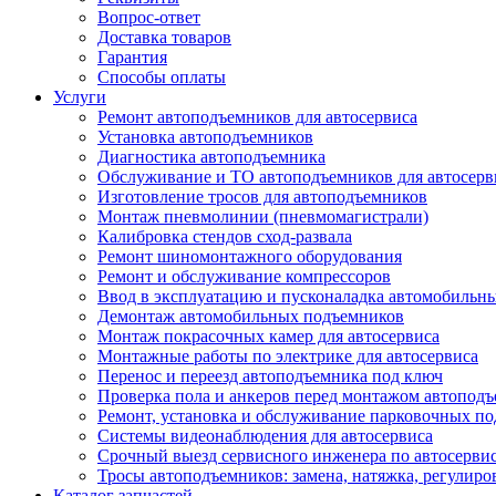
Вопрос-ответ
Доставка товаров
Гарантия
Способы оплаты
Услуги
Ремонт автоподъемников для автосервиса
Установка автоподъемников
Диагностика автоподъемника
Обслуживание и ТО автоподъемников для автосерв
Изготовление тросов для автоподъемников
Монтаж пневмолинии (пневмомагистрали)
Калибровка стендов сход-развала
Ремонт шиномонтажного оборудования
Ремонт и обслуживание компрессоров
Ввод в эксплуатацию и пусконаладка автомобильн
Демонтаж автомобильных подъемников
Монтаж покрасочных камер для автосервиса
Монтажные работы по электрике для автосервиса
Перенос и переезд автоподъемника под ключ
Проверка пола и анкеров перед монтажом автопод
Ремонт, установка и обслуживание парковочных п
Системы видеонаблюдения для автосервиса
Срочный выезд сервисного инженера по автосерв
Тросы автоподъемников: замена, натяжка, регулиро
Каталог запчастей