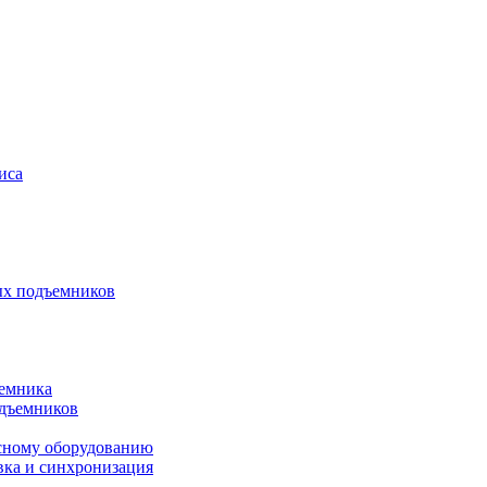
иса
ых подъемников
ъемника
одъемников
исному оборудованию
вка и синхронизация