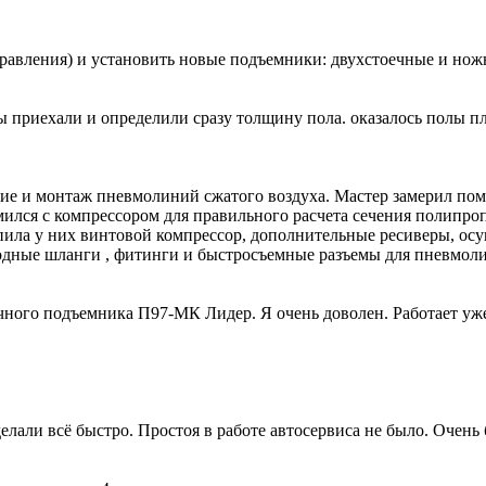
равления) и установить новые подъемники: двухстоечные и но
 приехали и определили сразу толщину пола. оказалось полы пло
 и монтаж пневмолиний сжатого воздуха. Мастер замерил поме
ился с компрессором для правильного расчета сечения полипро
упила у них винтовой компрессор, дополнительные ресиверы, ос
лородные шланги , фитинги и быстросъемные разъемы для пнев
ного подъемника П97-МК Лидер. Я очень доволен. Работает уже 
лали всё быстро. Простоя в работе автосервиса не было. Очень 