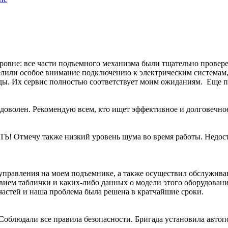
уровне: все части подъемного механизма были тщательно прове
елили особое внимание подключению к электрическим системам, 
ы. Их сервис полностью соответствует моим ожиданиям. Еще пр
доволен. Рекомендую всем, кто ищет эффективное и долговечно
 Отмечу также низкий уровень шума во время работы. Недост
 управления на моем подъемнике, а также осуществил обслужив
твием таблички и каких-либо данных о модели этого оборудован
пчастей и наша проблема была решена в кратчайшие сроки.
облюдали все правила безопасности. Бригада установила авто