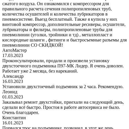
сжатого воздуха. Он ознакомился с компрессором для
правильного расчета сечения полипропиленовых труб,
количества осушителей и количества лубрикаторов в
пневмосистеме. Выезд бесплатный. Также я купила у них
винтовой компрессор, дополнительные ресиверы, осушители,
лубрикаторы и фильтры, полипропиленовые трубы для
пневмолинии (уголки, тройники и тд) , металлопласт и
кислородные шланги , фитинги и быстросъемные разъемы для
пневмолинии СО СКИДКОЙ!
АвтоМастер
17.03.2023
Проконсультировали, продали и произвели установку
двухстоечного подъемника П97-МК Лидер. Я очень доволен.
Работает уже 2 месяца, без нареканий.
Александр
16.03.2023
Установили двухстоечный подъемник за 2 часа. Рекомендую.
Леонид
01.03.2023
Заказывал ремонт двухстойки, приехали на следующий день,
сделали всё быстро. Простоя в работе автосервиса не было.
Очень благодарен.
Константин
16.01.2023
Порвался трос на подъемнике, позвонил, в этот же день