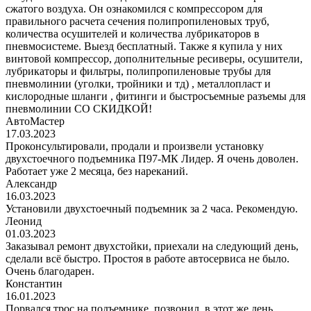
сжатого воздуха. Он ознакомился с компрессором для
правильного расчета сечения полипропиленовых труб,
количества осушителей и количества лубрикаторов в
пневмосистеме. Выезд бесплатный. Также я купила у них
винтовой компрессор, дополнительные ресиверы, осушители,
лубрикаторы и фильтры, полипропиленовые трубы для
пневмолинии (уголки, тройники и тд) , металлопласт и
кислородные шланги , фитинги и быстросъемные разъемы для
пневмолинии СО СКИДКОЙ!
АвтоМастер
17.03.2023
Проконсультировали, продали и произвели установку
двухстоечного подъемника П97-МК Лидер. Я очень доволен.
Работает уже 2 месяца, без нареканий.
Александр
16.03.2023
Установили двухстоечный подъемник за 2 часа. Рекомендую.
Леонид
01.03.2023
Заказывал ремонт двухстойки, приехали на следующий день,
сделали всё быстро. Простоя в работе автосервиса не было.
Очень благодарен.
Константин
16.01.2023
Порвался трос на подъемнике, позвонил, в этот же день