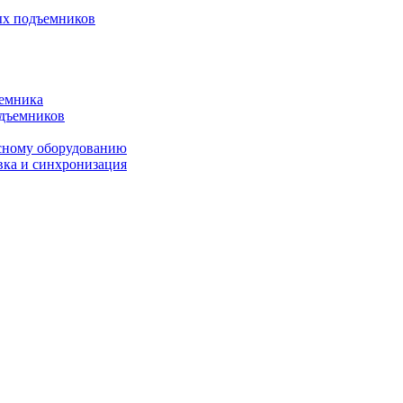
ых подъемников
ъемника
одъемников
исному оборудованию
вка и синхронизация