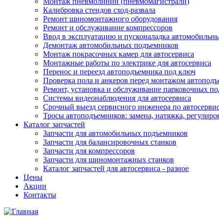
Монтаж пневмолинии (пневмомагистрали)
Калибровка стендов сход-развала
Ремонт шиномонтажного оборудования
Ремонт и обслуживание компрессоров
Ввод в эксплуатацию и пусконаладка автомобильн
Демонтаж автомобильных подъемников
Монтаж покрасочных камер для автосервиса
Монтажные работы по электрике для автосервиса
Перенос и переезд автоподъемника под ключ
Проверка пола и анкеров перед монтажом автопод
Ремонт, установка и обслуживание парковочных п
Системы видеонаблюдения для автосервиса
Срочный выезд сервисного инженера по автосерв
Тросы автоподъемников: замена, натяжка, регулиро
Каталог запчастей
Запчасти для автомобильных подъемников
Запчасти для балансировочных станков
Запчасти для компрессоров
Запчасти для шиномонтажных станков
Каталог запчастей для автосервиса - разное
Цены
Акции
Контакты