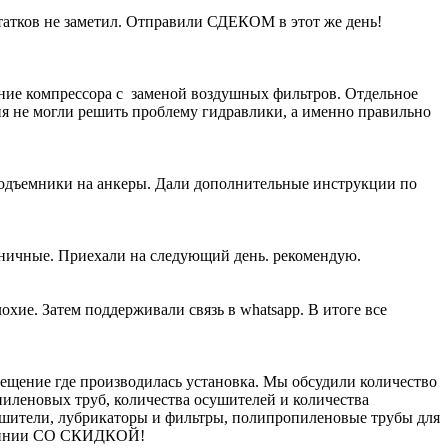
атков не заметил. Отправили СДЕКОМ в этот же день!
ание компрессора с заменой воздушных фильтров. Отдельное
ия не могли решить проблему гидравлики, а именно правильно
подъемники на анкеры. Дали дополнительные инструкции по
жничные. Приехали на следующий день. рекомендую.
хие. Затем поддерживали связь в whatsapp. В итоге все
щение где производилась установка. Мы обсудили количество
пиленовых труб, количества осушителей и количества
ушители, лубрикаторы и фильтры, полипропиленовые трубы для
молинии СО СКИДКОЙ!