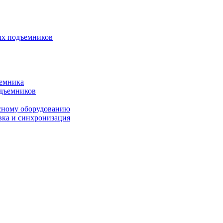
ых подъемников
ъемника
одъемников
исному оборудованию
вка и синхронизация