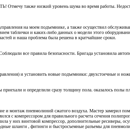
 Отмечу также низкий уровень шума во время работы. Недост
 управления на моем подъемнике, а также осуществил обслужив
твием таблички и каких-либо данных о модели этого оборудован
пчастей и наша проблема была решена в кратчайшие сроки.
облюдали все правила безопасности. Бригада установила авто
равления) и установить новые подъемники: двухстоечные и но
 приехали и определили сразу толщину пола. оказалось полы пло
 и монтаж пневмолиний сжатого воздуха. Мастер замерил поме
ился с компрессором для правильного расчета сечения полипро
упила у них винтовой компрессор, дополнительные ресиверы, ос
лородные шланги , фитинги и быстросъемные разъемы для пнев