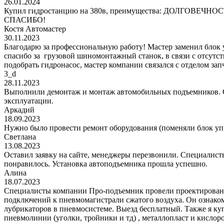
26.01.2024
Купил гидростанцию на 380в, преимущества: ДОЛГОВЕЧНОСТЬ!
СПАСИБО!
Костя Автомастер
30.11.2023
Благодарю за профессиональную работу! Мастер заменил блок
спасибо за грузовой шиномонтажный станок, в связи с отсутс
подобрать гидронасос, мастер компании связался с отделом за
3_d
28.11.2023
Выполнили демонтаж и монтаж автомобильных подъемников. С
эксплуатации.
Аркадий
18.09.2023
Нужно было провести ремонт оборудования (поменяли блок уп
Светлана
13.08.2023
Оставил заявку на сайте, менеджеры перезвонили. Специалисты
понравилось. Установка автоподъемника прошла успешно.
Алина
18.07.2023
Специалисты компании Про-подъемник провели проектирование
подключений к пневмомагистрали сжатого воздуха. Он ознаком
лубрикаторов в пневмосистеме. Выезд бесплатный. Также я к
пневмолинии (уголки, тройники и тд) , металлопласт и кис