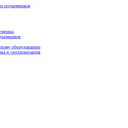
ых подъемников
ъемника
одъемников
исному оборудованию
вка и синхронизация