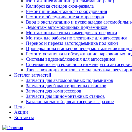
Монтаж пневмолинии (пневмомагистрали)
Калибровка стендов сход-развала
Ремонт шиномонтажного оборудования
Ремонт и обслуживание компрессоров
Ввод в эксплуатацию и пусконаладка автомобильн
Демонтаж автомобильных подъемников
Монтаж покрасочных камер для автосервиса
Монтажные работы по электрике для автосервиса
Перенос и переезд автоподъемника под ключ
Проверка пола и анкеров перед монтажом автопод
Ремонт, установка и обслуживание парковочных п
Системы видеонаблюдения для автосервиса
Срочный выезд сервисного инженера по автосерв
Тросы автоподъемников: замена, натяжка, регулиро
Каталог запчастей
Запчасти для автомобильных подъемников
Запчасти для балансировочных станков
Запчасти для компрессоров
Запчасти для шиномонтажных станков
Каталог запчастей для автосервиса - разное
Цены
Акции
Контакты