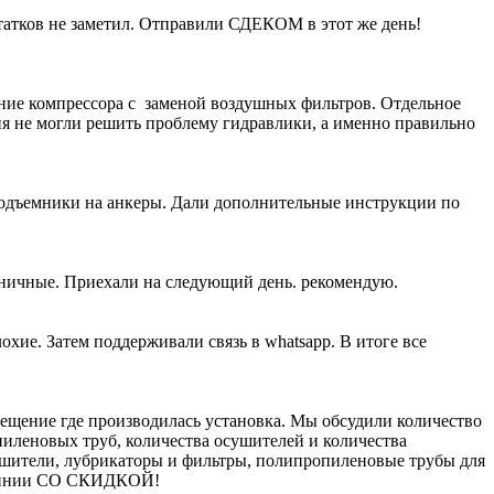
атков не заметил. Отправили СДЕКОМ в этот же день!
ание компрессора с заменой воздушных фильтров. Отдельное
ия не могли решить проблему гидравлики, а именно правильно
подъемники на анкеры. Дали дополнительные инструкции по
жничные. Приехали на следующий день. рекомендую.
хие. Затем поддерживали связь в whatsapp. В итоге все
щение где производилась установка. Мы обсудили количество
пиленовых труб, количества осушителей и количества
ушители, лубрикаторы и фильтры, полипропиленовые трубы для
молинии СО СКИДКОЙ!