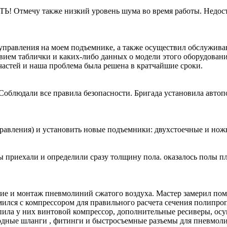
 Отмечу также низкий уровень шума во время работы. Недост
 управления на моем подъемнике, а также осуществил обслужив
твием таблички и каких-либо данных о модели этого оборудован
пчастей и наша проблема была решена в кратчайшие сроки.
облюдали все правила безопасности. Бригада установила авто
равления) и установить новые подъемники: двухстоечные и но
 приехали и определили сразу толщину пола. оказалось полы пло
 и монтаж пневмолиний сжатого воздуха. Мастер замерил поме
ился с компрессором для правильного расчета сечения полипро
упила у них винтовой компрессор, дополнительные ресиверы, ос
лородные шланги , фитинги и быстросъемные разъемы для пнев