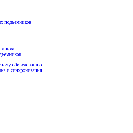
ых подъемников
ъемника
одъемников
исному оборудованию
вка и синхронизация