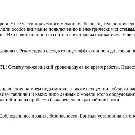
уровне: все части подъемного механизма были тщательно прове
елили особое внимание подключению к электрическим системам, 
ы. Их сервис полностью соответствует моим ожиданиям. Еще пр
доволен. Рекомендую всем, кто ищет эффективное и долговечно
 Отмечу также низкий уровень шума во время работы. Недост
 управления на моем подъемнике, а также осуществил обслужив
твием таблички и каких-либо данных о модели этого оборудован
пчастей и наша проблема была решена в кратчайшие сроки.
облюдали все правила безопасности. Бригада установила авто