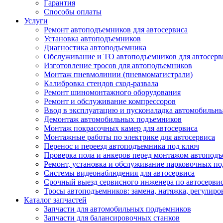
Гарантия
Способы оплаты
Услуги
Ремонт автоподъемников для автосервиса
Установка автоподъемников
Диагностика автоподъемника
Обслуживание и ТО автоподъемников для автосерв
Изготовление тросов для автоподъемников
Монтаж пневмолинии (пневмомагистрали)
Калибровка стендов сход-развала
Ремонт шиномонтажного оборудования
Ремонт и обслуживание компрессоров
Ввод в эксплуатацию и пусконаладка автомобильн
Демонтаж автомобильных подъемников
Монтаж покрасочных камер для автосервиса
Монтажные работы по электрике для автосервиса
Перенос и переезд автоподъемника под ключ
Проверка пола и анкеров перед монтажом автопод
Ремонт, установка и обслуживание парковочных п
Системы видеонаблюдения для автосервиса
Срочный выезд сервисного инженера по автосерв
Тросы автоподъемников: замена, натяжка, регулиро
Каталог запчастей
Запчасти для автомобильных подъемников
Запчасти для балансировочных станков