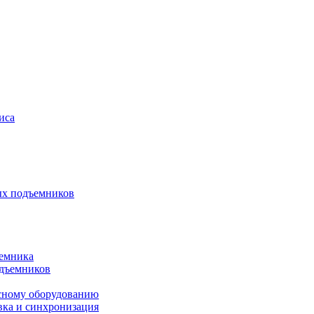
иса
ых подъемников
ъемника
одъемников
исному оборудованию
вка и синхронизация