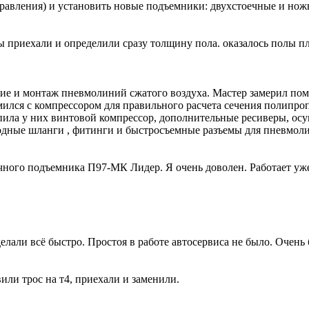
равления) и установить новые подъемники: двухстоечные и но
 приехали и определили сразу толщину пола. оказалось полы пло
 и монтаж пневмолиний сжатого воздуха. Мастер замерил поме
ился с компрессором для правильного расчета сечения полипро
упила у них винтовой компрессор, дополнительные ресиверы, ос
лородные шланги , фитинги и быстросъемные разъемы для пнев
ного подъемника П97-МК Лидер. Я очень доволен. Работает уже 
лали всё быстро. Простоя в работе автосервиса не было. Очень 
вили трос на т4, приехали и заменили.