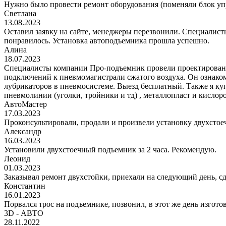
Нужно было провести ремонт оборудования (поменяли блок уп
Светлана
13.08.2023
Оставил заявку на сайте, менеджеры перезвонили. Специалисты
понравилось. Установка автоподъемника прошла успешно.
Алина
18.07.2023
Специалисты компании Про-подъемник провели проектирование
подключений к пневмомагистрали сжатого воздуха. Он ознаком
лубрикаторов в пневмосистеме. Выезд бесплатный. Также я к
пневмолинии (уголки, тройники и тд) , металлопласт и кис
АвтоМастер
17.03.2023
Проконсультировали, продали и произвели установку двухстоеч
Александр
16.03.2023
Установили двухстоечный подъемник за 2 часа. Рекомендую.
Леонид
01.03.2023
Заказывал ремонт двухстойки, приехали на следующий день, сде
Константин
16.01.2023
Порвался трос на подъемнике, позвонил, в этот же день изгото
3D - АВТО
28.11.2022