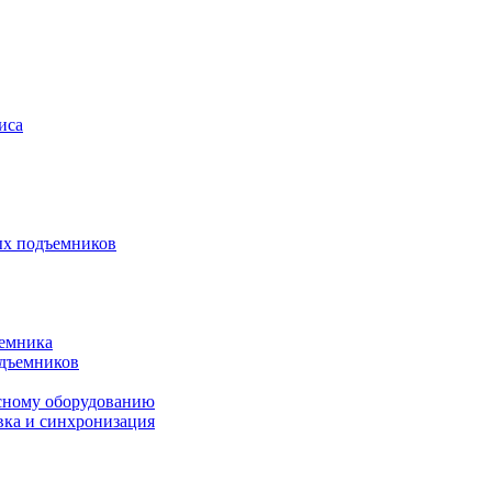
иса
ых подъемников
ъемника
одъемников
исному оборудованию
вка и синхронизация