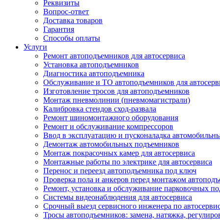
Реквизиты
Вопрос-ответ
Доставка товаров
Гарантия
Способы оплаты
Услуги
Ремонт автоподъемников для автосервиса
Установка автоподъемников
Диагностика автоподъемника
Обслуживание и ТО автоподъемников для автосерв
Изготовление тросов для автоподъемников
Монтаж пневмолинии (пневмомагистрали)
Калибровка стендов сход-развала
Ремонт шиномонтажного оборудования
Ремонт и обслуживание компрессоров
Ввод в эксплуатацию и пусконаладка автомобильн
Демонтаж автомобильных подъемников
Монтаж покрасочных камер для автосервиса
Монтажные работы по электрике для автосервиса
Перенос и переезд автоподъемника под ключ
Проверка пола и анкеров перед монтажом автопод
Ремонт, установка и обслуживание парковочных п
Системы видеонаблюдения для автосервиса
Срочный выезд сервисного инженера по автосерв
Тросы автоподъемников: замена, натяжка, регулиро