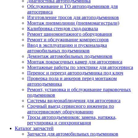
Диагностика автоподъемника
Обслуживание и ТО автоподъемников для
автосервиса
Изготовление тросов для автоподъемников
Монтаж пневмолинии (пневмомагистрали)
Калибровка стендов сход-развала
Ремонт шиномонтажного оборудования
Ремонт и обслуживание компрессоров
Ввод в эксплуатацию и пусконаладка
автомобильных подъемников
Демонтаж автомобильных подъемников
Монтаж покрасочных камер для автосервиса
Монтажные работы по электрике для автосервиса
Перенос и переезд автоподъемника под ключ
Проверка пола и анкеров перед монтажом
автоподъемника
Ремонт, установка и обслуживание парковочных
подъемников
Системы видеонаблюдения для автосервиса
Срочный выезд сервисного инженера по
автосервисному оборудованию
Тросы автоподъемников: замена, натяжка,
регулировка и синхронизация
Каталог запчастей
Запчасти для автомобильных подъемников