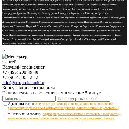
Республики: Крым Башкортостан Бурятия Алтай (Горный Алтай) Дагестан Ингушетия Кабардино-Балкарская Калмыкия
Чеченская Карачаево-Черкессия Карелия Коми Марий Эл Республика Мордовия Саха (Якутия) Северная Осетия —
Алания Татарстан Тыва Удмуртская Хакасия Чувашская. Области: Амурская Архангельская Астраханская
Белгородская Брянская Владимирская Волгоградская Вологодская Воронежская Ивановская Иркутская
Калининградская Калужская Камчатский край Кемеровская Кировская Костромская Курганская Курская Ленинградская
Липецкая Магаданская Московская Мурманская Нижегородская Новгородская Новосибирская Омская Оренбургская
Орловская Пензенская Пермский Псковская Ростовская Рязанская Самарская Саратовская Сахалинская Свердловская
Смоленская Тамбовская Тверская Томская Тульская Тюменская Ульяновская Челябинская Ярославская г. Москва г.
Санкт-Петербург Еврейская автономная Ненецкий автономный округ Ханты-Мансийский автономный округ — Югра
Чукотский автономный округ Ямало-Ненецкий автономный округ. Края: Алтайский Краснодарский Красноярский
Приморский Ставропольский Забайкальский Хабаровский.
<
Сергей
Ведущий специалист
+7 (495) 208-49-48
+7 (965) 306-12-12
info@pro-podemnik.ru
Консультация специалиста
Наш менеджер перезвонит вам в течение 5 минут
Я даю согласие на
получение рекламных и информационных сообщений
(рассылки) по указанным контактным данным, ознакомившись с условиями
*
Нажимая на галочку,
подтверждаю ознакомление с согласием на обработку
персональных данных и даю согласие на обработку персональных данных.