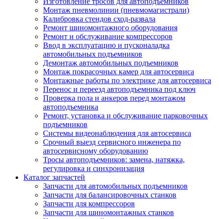
Изготовление тросов для автоподъемников
Монтаж пневмолинии (пневмомагистрали)
Калибровка стендов сход-развала
Ремонт шиномонтажного оборудования
Ремонт и обслуживание компрессоров
Ввод в эксплуатацию и пусконаладка
автомобильных подъемников
Демонтаж автомобильных подъемников
Монтаж покрасочных камер для автосервиса
Монтажные работы по электрике для автосервиса
Перенос и переезд автоподъемника под ключ
Проверка пола и анкеров перед монтажом
автоподъемника
Ремонт, установка и обслуживание парковочных
подъемников
Системы видеонаблюдения для автосервиса
Срочный выезд сервисного инженера по
автосервисному оборудованию
Тросы автоподъемников: замена, натяжка,
регулировка и синхронизация
Каталог запчастей
Запчасти для автомобильных подъемников
Запчасти для балансировочных станков
Запчасти для компрессоров
Запчасти для шиномонтажных станков