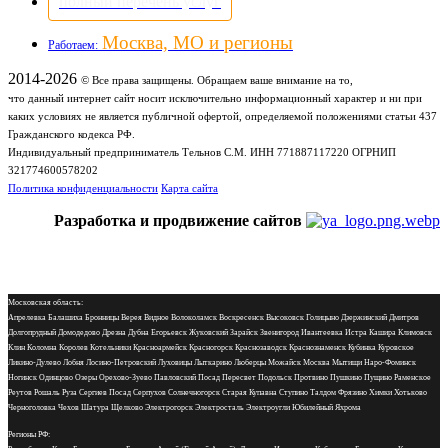
полный перечень услуг
Москва, МО и регионы
Работаем:
2014-2026
© Все права защищены. Обращаем ваше внимание на то,
что данный интернет сайт носит исключительно информационный характер и ни при
каких условиях не является публичной офертой, определяемой положениями статьи 437
Гражданского кодекса РФ.
Индивидуальный предприниматель Тельнов С.М. ИНН 771887117220 ОГРНИП
321774600578202
Политика конфиденциальности
Карта сайта
Разработка и продвижение сайтов
Московская область:
Апрелевка Балашиха Бронницы Верея Видное Волоколамск Воскресенск Высоковск Голицыно Дзержинский Дмитров
Долгопрудный Домодедово Дрезна Дубна Егорьевск Жуковский Зарайск Звенигород Ивантеевка Истра Кашира Климовск
Клин Коломна Королев Котельники Красноармейск Красногорск Краснозаводск Краснознаменск Кубинка Куровское
Ликино-Дулево Лобня Лосино-Петровский Луховицы Лыткарино Люберцы Можайск Москва Мытищи Наро-Фоминск
Ногинск Одинцово Озеры Орехово-Зуево Павловский Посад Пересвет Подольск Протвино Пушкино Пущино Раменское
Реутов Рошаль Руза Сергиев Посад Серпухов Солнечногорск Старая Купавна Ступино Талдом Фрязино Химки Хотьково
Черноголовка Чехов Шатура Щелково Электрогорск Электросталь Электроугли Юбилейный Яхрома
Регионы РФ: