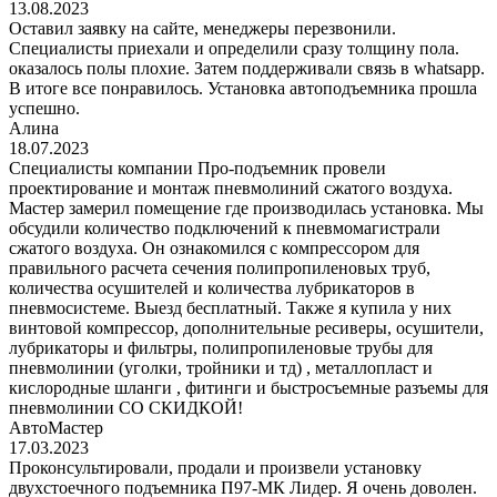
13.08.2023
Оставил заявку на сайте, менеджеры перезвонили.
Специалисты приехали и определили сразу толщину пола.
оказалось полы плохие. Затем поддерживали связь в whatsapp.
В итоге все понравилось. Установка автоподъемника прошла
успешно.
Алина
18.07.2023
Специалисты компании Про-подъемник провели
проектирование и монтаж пневмолиний сжатого воздуха.
Мастер замерил помещение где производилась установка. Мы
обсудили количество подключений к пневмомагистрали
сжатого воздуха. Он ознакомился с компрессором для
правильного расчета сечения полипропиленовых труб,
количества осушителей и количества лубрикаторов в
пневмосистеме. Выезд бесплатный. Также я купила у них
винтовой компрессор, дополнительные ресиверы, осушители,
лубрикаторы и фильтры, полипропиленовые трубы для
пневмолинии (уголки, тройники и тд) , металлопласт и
кислородные шланги , фитинги и быстросъемные разъемы для
пневмолинии СО СКИДКОЙ!
АвтоМастер
17.03.2023
Проконсультировали, продали и произвели установку
двухстоечного подъемника П97-МК Лидер. Я очень доволен.