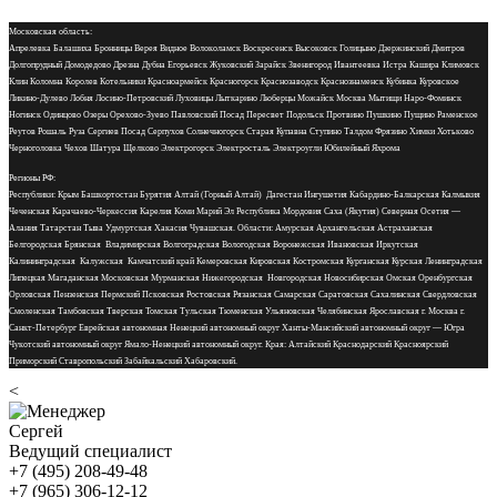
Московская область:
Апрелевка Балашиха Бронницы Верея Видное Волоколамск Воскресенск Высоковск Голицыно Дзержинский Дмитров
Долгопрудный Домодедово Дрезна Дубна Егорьевск Жуковский Зарайск Звенигород Ивантеевка Истра Кашира Климовск
Клин Коломна Королев Котельники Красноармейск Красногорск Краснозаводск Краснознаменск Кубинка Куровское
Ликино-Дулево Лобня Лосино-Петровский Луховицы Лыткарино Люберцы Можайск Москва Мытищи Наро-Фоминск
Ногинск Одинцово Озеры Орехово-Зуево Павловский Посад Пересвет Подольск Протвино Пушкино Пущино Раменское
Реутов Рошаль Руза Сергиев Посад Серпухов Солнечногорск Старая Купавна Ступино Талдом Фрязино Химки Хотьково
Черноголовка Чехов Шатура Щелково Электрогорск Электросталь Электроугли Юбилейный Яхрома
Регионы РФ:
Республики: Крым Башкортостан Бурятия Алтай (Горный Алтай) Дагестан Ингушетия Кабардино-Балкарская Калмыкия
Чеченская Карачаево-Черкессия Карелия Коми Марий Эл Республика Мордовия Саха (Якутия) Северная Осетия —
Алания Татарстан Тыва Удмуртская Хакасия Чувашская. Области: Амурская Архангельская Астраханская
Белгородская Брянская Владимирская Волгоградская Вологодская Воронежская Ивановская Иркутская
Калининградская Калужская Камчатский край Кемеровская Кировская Костромская Курганская Курская Ленинградская
Липецкая Магаданская Московская Мурманская Нижегородская Новгородская Новосибирская Омская Оренбургская
Орловская Пензенская Пермский Псковская Ростовская Рязанская Самарская Саратовская Сахалинская Свердловская
Смоленская Тамбовская Тверская Томская Тульская Тюменская Ульяновская Челябинская Ярославская г. Москва г.
Санкт-Петербург Еврейская автономная Ненецкий автономный округ Ханты-Мансийский автономный округ — Югра
Чукотский автономный округ Ямало-Ненецкий автономный округ. Края: Алтайский Краснодарский Красноярский
Приморский Ставропольский Забайкальский Хабаровский.
<
Сергей
Ведущий специалист
+7 (495) 208-49-48
+7 (965) 306-12-12