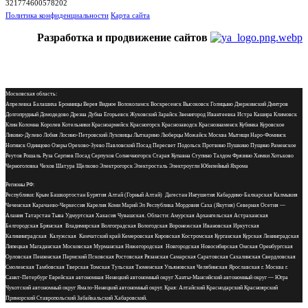
321774600578202
Политика конфиденциальности
Карта сайта
Разработка и продвижение сайтов
Московская область:
Апрелевка Балашиха Бронницы Верея Видное Волоколамск Воскресенск Высоковск Голицыно Дзержинский Дмитров
Долгопрудный Домодедово Дрезна Дубна Егорьевск Жуковский Зарайск Звенигород Ивантеевка Истра Кашира Климовск
Клин Коломна Королев Котельники Красноармейск Красногорск Краснозаводск Краснознаменск Кубинка Куровское
Ликино-Дулево Лобня Лосино-Петровский Луховицы Лыткарино Люберцы Можайск Москва Мытищи Наро-Фоминск
Ногинск Одинцово Озеры Орехово-Зуево Павловский Посад Пересвет Подольск Протвино Пушкино Пущино Раменское
Реутов Рошаль Руза Сергиев Посад Серпухов Солнечногорск Старая Купавна Ступино Талдом Фрязино Химки Хотьково
Черноголовка Чехов Шатура Щелково Электрогорск Электросталь Электроугли Юбилейный Яхрома
Регионы РФ:
Республики: Крым Башкортостан Бурятия Алтай (Горный Алтай) Дагестан Ингушетия Кабардино-Балкарская Калмыкия
Чеченская Карачаево-Черкессия Карелия Коми Марий Эл Республика Мордовия Саха (Якутия) Северная Осетия —
Алания Татарстан Тыва Удмуртская Хакасия Чувашская. Области: Амурская Архангельская Астраханская
Белгородская Брянская Владимирская Волгоградская Вологодская Воронежская Ивановская Иркутская
Калининградская Калужская Камчатский край Кемеровская Кировская Костромская Курганская Курская Ленинградская
Липецкая Магаданская Московская Мурманская Нижегородская Новгородская Новосибирская Омская Оренбургская
Орловская Пензенская Пермский Псковская Ростовская Рязанская Самарская Саратовская Сахалинская Свердловская
Смоленская Тамбовская Тверская Томская Тульская Тюменская Ульяновская Челябинская Ярославская г. Москва г.
Санкт-Петербург Еврейская автономная Ненецкий автономный округ Ханты-Мансийский автономный округ — Югра
Чукотский автономный округ Ямало-Ненецкий автономный округ. Края: Алтайский Краснодарский Красноярский
Приморский Ставропольский Забайкальский Хабаровский.