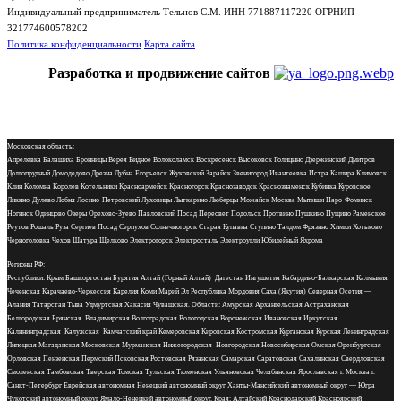
Индивидуальный предприниматель Тельнов С.М. ИНН 771887117220 ОГРНИП
321774600578202
Политика конфиденциальности
Карта сайта
Разработка и продвижение сайтов
Московская область:
Апрелевка Балашиха Бронницы Верея Видное Волоколамск Воскресенск Высоковск Голицыно Дзержинский Дмитров
Долгопрудный Домодедово Дрезна Дубна Егорьевск Жуковский Зарайск Звенигород Ивантеевка Истра Кашира Климовск
Клин Коломна Королев Котельники Красноармейск Красногорск Краснозаводск Краснознаменск Кубинка Куровское
Ликино-Дулево Лобня Лосино-Петровский Луховицы Лыткарино Люберцы Можайск Москва Мытищи Наро-Фоминск
Ногинск Одинцово Озеры Орехово-Зуево Павловский Посад Пересвет Подольск Протвино Пушкино Пущино Раменское
Реутов Рошаль Руза Сергиев Посад Серпухов Солнечногорск Старая Купавна Ступино Талдом Фрязино Химки Хотьково
Черноголовка Чехов Шатура Щелково Электрогорск Электросталь Электроугли Юбилейный Яхрома
Регионы РФ:
Республики: Крым Башкортостан Бурятия Алтай (Горный Алтай) Дагестан Ингушетия Кабардино-Балкарская Калмыкия
Чеченская Карачаево-Черкессия Карелия Коми Марий Эл Республика Мордовия Саха (Якутия) Северная Осетия —
Алания Татарстан Тыва Удмуртская Хакасия Чувашская. Области: Амурская Архангельская Астраханская
Белгородская Брянская Владимирская Волгоградская Вологодская Воронежская Ивановская Иркутская
Калининградская Калужская Камчатский край Кемеровская Кировская Костромская Курганская Курская Ленинградская
Липецкая Магаданская Московская Мурманская Нижегородская Новгородская Новосибирская Омская Оренбургская
Орловская Пензенская Пермский Псковская Ростовская Рязанская Самарская Саратовская Сахалинская Свердловская
Смоленская Тамбовская Тверская Томская Тульская Тюменская Ульяновская Челябинская Ярославская г. Москва г.
Санкт-Петербург Еврейская автономная Ненецкий автономный округ Ханты-Мансийский автономный округ — Югра
Чукотский автономный округ Ямало-Ненецкий автономный округ. Края: Алтайский Краснодарский Красноярский