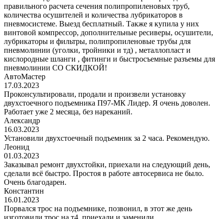
правильного расчета сечения полипропиленовых труб,
количества осушителей и количества лубрикаторов в
пневмосистеме. Выезд бесплатный. Также я купила у них
винтовой компрессор, дополнительные ресиверы, осушители,
лубрикаторы и фильтры, полипропиленовые трубы для
пневмолинии (уголки, тройники и тд) , металлопласт и
кислородные шланги , фитинги и быстросъемные разъемы для
пневмолинии СО СКИДКОЙ!
АвтоМастер
17.03.2023
Проконсультировали, продали и произвели установку
двухстоечного подъемника П97-МК Лидер. Я очень доволен.
Работает уже 2 месяца, без нареканий.
Александр
16.03.2023
Установили двухстоечный подъемник за 2 часа. Рекомендую.
Леонид
01.03.2023
Заказывал ремонт двухстойки, приехали на следующий день,
сделали всё быстро. Простоя в работе автосервиса не было.
Очень благодарен.
Константин
16.01.2023
Порвался трос на подъемнике, позвонил, в этот же день
изготовили трос на т4, приехали и заменили.