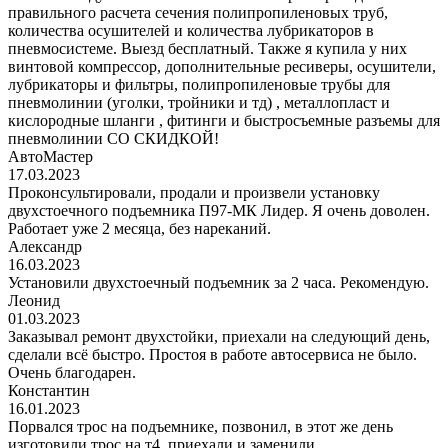
правильного расчета сечения полипропиленовых труб,
количества осушителей и количества лубрикаторов в
пневмосистеме. Выезд бесплатный. Также я купила у них
винтовой компрессор, дополнительные ресиверы, осушители,
лубрикаторы и фильтры, полипропиленовые трубы для
пневмолинии (уголки, тройники и тд) , металлопласт и
кислородные шланги , фитинги и быстросъемные разъемы для
пневмолинии СО СКИДКОЙ!
АвтоМастер
17.03.2023
Проконсультировали, продали и произвели установку
двухстоечного подъемника П97-МК Лидер. Я очень доволен.
Работает уже 2 месяца, без нареканий.
Александр
16.03.2023
Установили двухстоечный подъемник за 2 часа. Рекомендую.
Леонид
01.03.2023
Заказывал ремонт двухстойки, приехали на следующий день,
сделали всё быстро. Простоя в работе автосервиса не было.
Очень благодарен.
Константин
16.01.2023
Порвался трос на подъемнике, позвонил, в этот же день
изготовили трос на т4, приехали и заменили.