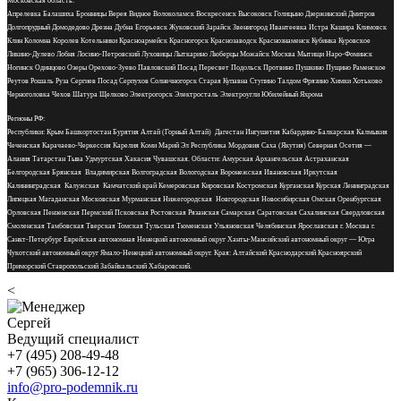
Московская область:
Апрелевка Балашиха Бронницы Верея Видное Волоколамск Воскресенск Высоковск Голицыно Дзержинский Дмитров
Долгопрудный Домодедово Дрезна Дубна Егорьевск Жуковский Зарайск Звенигород Ивантеевка Истра Кашира Климовск
Клин Коломна Королев Котельники Красноармейск Красногорск Краснозаводск Краснознаменск Кубинка Куровское
Ликино-Дулево Лобня Лосино-Петровский Луховицы Лыткарино Люберцы Можайск Москва Мытищи Наро-Фоминск
Ногинск Одинцово Озеры Орехово-Зуево Павловский Посад Пересвет Подольск Протвино Пушкино Пущино Раменское
Реутов Рошаль Руза Сергиев Посад Серпухов Солнечногорск Старая Купавна Ступино Талдом Фрязино Химки Хотьково
Черноголовка Чехов Шатура Щелково Электрогорск Электросталь Электроугли Юбилейный Яхрома
Регионы РФ:
Республики: Крым Башкортостан Бурятия Алтай (Горный Алтай) Дагестан Ингушетия Кабардино-Балкарская Калмыкия
Чеченская Карачаево-Черкессия Карелия Коми Марий Эл Республика Мордовия Саха (Якутия) Северная Осетия —
Алания Татарстан Тыва Удмуртская Хакасия Чувашская. Области: Амурская Архангельская Астраханская
Белгородская Брянская Владимирская Волгоградская Вологодская Воронежская Ивановская Иркутская
Калининградская Калужская Камчатский край Кемеровская Кировская Костромская Курганская Курская Ленинградская
Липецкая Магаданская Московская Мурманская Нижегородская Новгородская Новосибирская Омская Оренбургская
Орловская Пензенская Пермский Псковская Ростовская Рязанская Самарская Саратовская Сахалинская Свердловская
Смоленская Тамбовская Тверская Томская Тульская Тюменская Ульяновская Челябинская Ярославская г. Москва г.
Санкт-Петербург Еврейская автономная Ненецкий автономный округ Ханты-Мансийский автономный округ — Югра
Чукотский автономный округ Ямало-Ненецкий автономный округ. Края: Алтайский Краснодарский Красноярский
Приморский Ставропольский Забайкальский Хабаровский.
<
Сергей
Ведущий специалист
+7 (495) 208-49-48
+7 (965) 306-12-12
info@pro-podemnik.ru