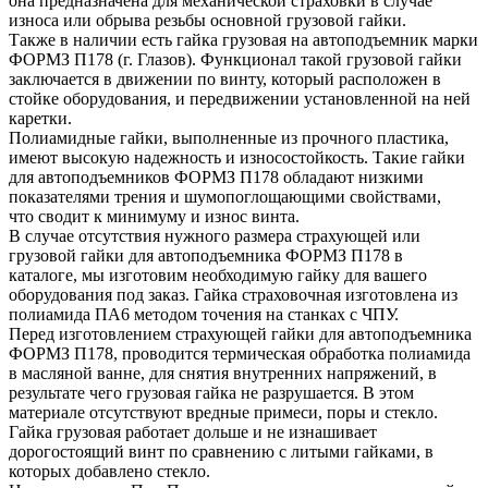
она предназначена для механической страховки в случае
износа или обрыва резьбы основной грузовой гайки.
Также в наличии есть гайка грузовая на автоподъемник марки
ФОРМЗ П178 (г. Глазов). Функционал такой грузовой гайки
заключается в движении по винту, который расположен в
стойке оборудования, и передвижении установленной на ней
каретки.
Полиамидные гайки, выполненные из прочного пластика,
имеют высокую надежность и износостойкость. Такие гайки
для автоподъемников ФОРМЗ П178 обладают низкими
показателями трения и шумопоглощающими свойствами,
что сводит к минимуму и износ винта.
В случае отсутствия нужного размера страхующей или
грузовой гайки для автоподъемника ФОРМЗ П178 в
каталоге, мы изготовим необходимую гайку для вашего
оборудования под заказ. Гайка страховочная изготовлена из
полиамида ПА6 методом точения на станках с ЧПУ.
Перед изготовлением страхующей гайки для автоподъемника
ФОРМЗ П178, проводится термическая обработка полиамида
в масляной ванне, для снятия внутренних напряжений, в
результате чего грузовая гайка не разрушается. В этом
материале отсутствуют вредные примеси, поры и стекло.
Гайка грузовая работает дольше и не изнашивает
дорогостоящий винт по сравнению с литыми гайками, в
которых добавлено стекло.