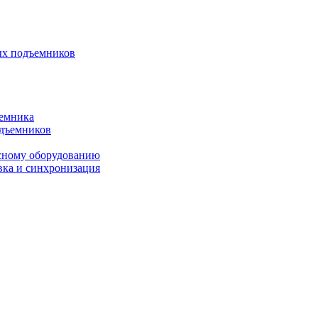
ых подъемников
ъемника
одъемников
исному оборудованию
вка и синхронизация