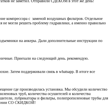
атков не заметил. Отправили СДЕКОМ в этот же день!
ание компрессора с заменой воздушных фильтров. Отдельное
ия не могли решить проблему гидравлики, а именно правильно
подъемники на анкеры. Дали дополнительные инструкции по
жничные. Приехали на следующий день. рекомендую.
хие. Затем поддерживали связь в whatsapp. В итоге все
щение где производилась установка. Мы обсудили количество
пиленовых труб, количества осушителей и количества
ушители, лубрикаторы и фильтры, полипропиленовые трубы для
молинии СО СКИДКОЙ!