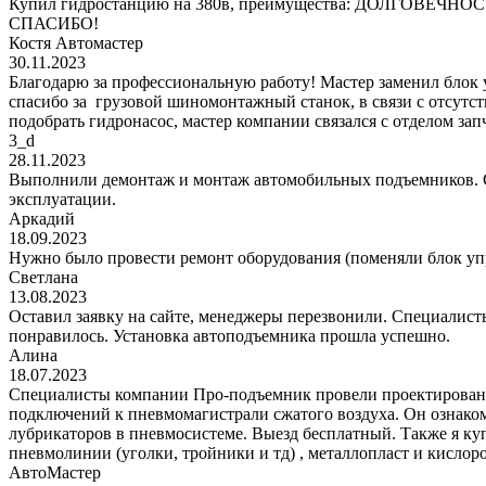
Купил гидростанцию на 380в, преимущества: ДОЛГОВЕЧНОСТЬ!
СПАСИБО!
Костя Автомастер
30.11.2023
Благодарю за профессиональную работу! Мастер заменил блок
спасибо за грузовой шиномонтажный станок, в связи с отсутс
подобрать гидронасос, мастер компании связался с отделом за
3_d
28.11.2023
Выполнили демонтаж и монтаж автомобильных подъемников. С
эксплуатации.
Аркадий
18.09.2023
Нужно было провести ремонт оборудования (поменяли блок уп
Светлана
13.08.2023
Оставил заявку на сайте, менеджеры перезвонили. Специалисты
понравилось. Установка автоподъемника прошла успешно.
Алина
18.07.2023
Специалисты компании Про-подъемник провели проектирование
подключений к пневмомагистрали сжатого воздуха. Он ознаком
лубрикаторов в пневмосистеме. Выезд бесплатный. Также я к
пневмолинии (уголки, тройники и тд) , металлопласт и кис
АвтоМастер