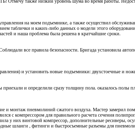
 Отмечу также низкий уровень шума во время работы. Недост
 управления на моем подъемнике, а также осуществил обслужив
твием таблички и каких-либо данных о модели этого оборудован
пчастей и наша проблема была решена в кратчайшие сроки.
облюдали все правила безопасности. Бригада установила авто
равления) и установить новые подъемники: двухстоечные и но
 приехали и определили сразу толщину пола. оказалось полы пло
 и монтаж пневмолиний сжатого воздуха. Мастер замерил поме
ился с компрессором для правильного расчета сечения полипро
упила у них винтовой компрессор, дополнительные ресиверы, ос
лородные шланги , фитинги и быстросъемные разъемы для пнев