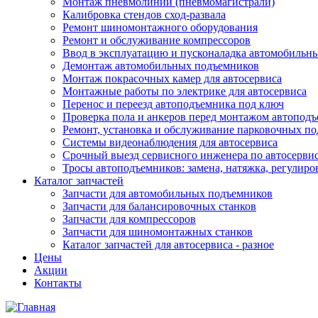
Монтаж пневмолинии (пневмомагистрали)
Калибровка стендов сход-развала
Ремонт шиномонтажного оборудования
Ремонт и обслуживание компрессоров
Ввод в эксплуатацию и пусконаладка автомобильн
Демонтаж автомобильных подъемников
Монтаж покрасочных камер для автосервиса
Монтажные работы по электрике для автосервиса
Перенос и переезд автоподъемника под ключ
Проверка пола и анкеров перед монтажом автопод
Ремонт, установка и обслуживание парковочных п
Системы видеонаблюдения для автосервиса
Срочный выезд сервисного инженера по автосерв
Тросы автоподъемников: замена, натяжка, регулиро
Каталог запчастей
Запчасти для автомобильных подъемников
Запчасти для балансировочных станков
Запчасти для компрессоров
Запчасти для шиномонтажных станков
Каталог запчастей для автосервиса - разное
Цены
Акции
Контакты