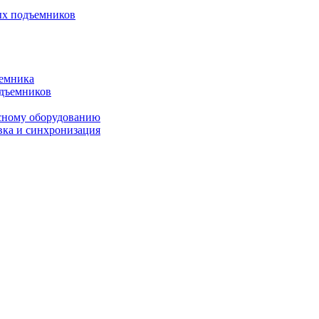
ых подъемников
ъемника
одъемников
исному оборудованию
вка и синхронизация