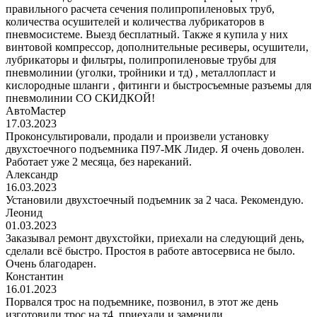
правильного расчета сечения полипропиленовых труб,
количества осушителей и количества лубрикаторов в
пневмосистеме. Выезд бесплатный. Также я купила у них
винтовой компрессор, дополнительные ресиверы, осушители,
лубрикаторы и фильтры, полипропиленовые трубы для
пневмолинии (уголки, тройники и тд) , металлопласт и
кислородные шланги , фитинги и быстросъемные разъемы для
пневмолинии СО СКИДКОЙ!
АвтоМастер
17.03.2023
Проконсультировали, продали и произвели установку
двухстоечного подъемника П97-МК Лидер. Я очень доволен.
Работает уже 2 месяца, без нареканий.
Александр
16.03.2023
Установили двухстоечный подъемник за 2 часа. Рекомендую.
Леонид
01.03.2023
Заказывал ремонт двухстойки, приехали на следующий день,
сделали всё быстро. Простоя в работе автосервиса не было.
Очень благодарен.
Константин
16.01.2023
Порвался трос на подъемнике, позвонил, в этот же день
изготовили трос на т4, приехали и заменили.