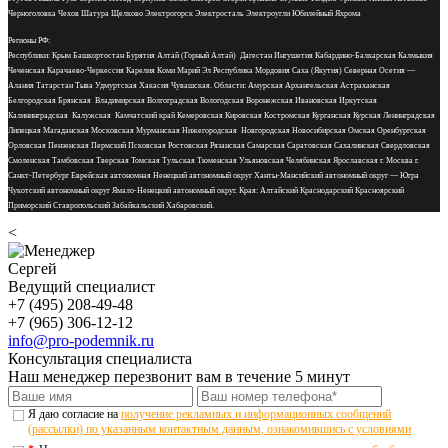
Черноголовка Чехов Шатура Щелково Электрогорск Электросталь Электроугли Юбилейный Яхрома
Регионы РФ:
Республики: Крым Башкортостан Бурятия Алтай (Горный Алтай) Дагестан Ингушетия Кабардино-Балкарская Калмыкия
Чеченская Карачаево-Черкессия Карелия Коми Марий Эл Республика Мордовия Саха (Якутия) Северная Осетия —
Алания Татарстан Тыва Удмуртская Хакасия Чувашская. Области: Амурская Архангельская Астраханская
Белгородская Брянская Владимирская Волгоградская Вологодская Воронежская Ивановская Иркутская
Калининградская Калужская Камчатский край Кемеровская Кировская Костромская Курганская Курская Ленинградская
Липецкая Магаданская Московская Мурманская Нижегородская Новгородская Новосибирская Омская Оренбургская
Орловская Пензенская Пермский Псковская Ростовская Рязанская Самарская Саратовская Сахалинская Свердловская
Смоленская Тамбовская Тверская Томская Тульская Тюменская Ульяновская Челябинская Ярославская г. Москва г.
Санкт-Петербург Еврейская автономная Ненецкий автономный округ Ханты-Мансийский автономный округ — Югра
Чукотский автономный округ Ямало-Ненецкий автономный округ. Края: Алтайский Краснодарский Красноярский
Приморский Ставропольский Забайкальский Хабаровский.
<
Сергей
Ведущий специалист
+7 (495) 208-49-48
+7 (965) 306-12-12
info@pro-podemnik.ru
Консультация специалиста
Наш менеджер перезвонит вам в течение 5 минут
Я даю согласие на
получение рекламных и информационных сообщений
(рассылки) по указанным контактным данным, ознакомившись с условиями