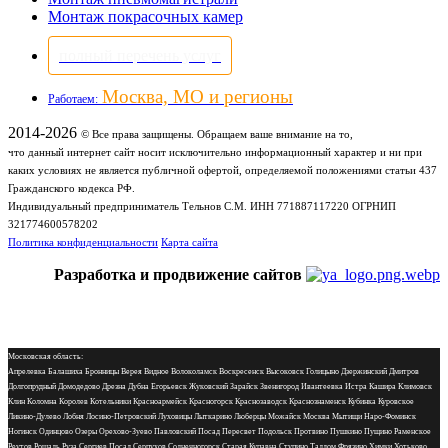
Монтаж покрасочных камер
полный перечень услуг
Москва, МО и регионы
Работаем:
2014-2026
© Все права защищены. Обращаем ваше внимание на то,
что данный интернет сайт носит исключительно информационный характер и ни при
каких условиях не является публичной офертой, определяемой положениями статьи 437
Гражданского кодекса РФ.
Индивидуальный предприниматель Тельнов С.М. ИНН 771887117220 ОГРНИП
321774600578202
Политика конфиденциальности
Карта сайта
Разработка и продвижение сайтов
Московская область:
Апрелевка Балашиха Бронницы Верея Видное Волоколамск Воскресенск Высоковск Голицыно Дзержинский Дмитров
Долгопрудный Домодедово Дрезна Дубна Егорьевск Жуковский Зарайск Звенигород Ивантеевка Истра Кашира Климовск
Клин Коломна Королев Котельники Красноармейск Красногорск Краснозаводск Краснознаменск Кубинка Куровское
Ликино-Дулево Лобня Лосино-Петровский Луховицы Лыткарино Люберцы Можайск Москва Мытищи Наро-Фоминск
Ногинск Одинцово Озеры Орехово-Зуево Павловский Посад Пересвет Подольск Протвино Пушкино Пущино Раменское
Реутов Рошаль Руза Сергиев Посад Серпухов Солнечногорск Старая Купавна Ступино Талдом Фрязино Химки Хотьково