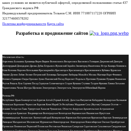
каких условиях не является публичной офертой, определяемой положениями статьи 437
Гражданского кодекса РФ.
Индивидуальный предприниматель Тельнов С.М. ИНН 771887117220 ОГРНИП
321774600578202
Политика конфиденциальности
Карта сайта
Разработка и продвижение сайтов
Московская область:
Апрелевка Балашиха Бронницы Верея Видное Волоколамск Воскресенск Высоковск Голицыно Дзержинский Дмитров
Долгопрудный Домодедово Дрезна Дубна Егорьевск Жуковский Зарайск Звенигород Ивантеевка Истра Кашира Климовск
Клин Коломна Королев Котельники Красноармейск Красногорск Краснозаводск Краснознаменск Кубинка Куровское
Ликино-Дулево Лобня Лосино-Петровский Луховицы Лыткарино Люберцы Можайск Москва Мытищи Наро-Фоминск
Ногинск Одинцово Озеры Орехово-Зуево Павловский Посад Пересвет Подольск Протвино Пушкино Пущино Раменское
Реутов Рошаль Руза Сергиев Посад Серпухов Солнечногорск Старая Купавна Ступино Талдом Фрязино Химки Хотьково
Черноголовка Чехов Шатура Щелково Электрогорск Электросталь Электроугли Юбилейный Яхрома
Регионы РФ:
Республики: Крым Башкортостан Бурятия Алтай (Горный Алтай) Дагестан Ингушетия Кабардино-Балкарская Калмыкия
Чеченская Карачаево-Черкессия Карелия Коми Марий Эл Республика Мордовия Саха (Якутия) Северная Осетия —
Алания Татарстан Тыва Удмуртская Хакасия Чувашская. Области: Амурская Архангельская Астраханская
Белгородская Брянская Владимирская Волгоградская Вологодская Воронежская Ивановская Иркутская
Калининградская Калужская Камчатский край Кемеровская Кировская Костромская Курганская Курская Ленинградская
Липецкая Магаданская Московская Мурманская Нижегородская Новгородская Новосибирская Омская Оренбургская
Орловская Пензенская Пермский Псковская Ростовская Рязанская Самарская Саратовская Сахалинская Свердловская
Смоленская Тамбовская Тверская Томская Тульская Тюменская Ульяновская Челябинская Ярославская г. Москва г.