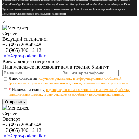
Санкт-Петербург Еврейская автономная Ненецкий автономный округ Ханты-Мансийский автономный округ — Югра
Чукотский автономный округ Ямало-Ненецкий автономный округ. Края: Алтайский Краснодарский Красноярский
Приморский Ставропольский Забайкальский Хабаровский.
<
Сергей
Ведущий специалист
+7 (495) 208-49-48
+7 (965) 306-12-12
info@pro-podemnik.ru
Консультация специалиста
Наш менеджер перезвонит вам в течение 5 минут
Я даю согласие на
получение рекламных и информационных сообщений
(рассылки) по указанным контактным данным, ознакомившись с условиями
*
Нажимая на галочку,
подтверждаю ознакомление с согласием на обработку
персональных данных и даю согласие на обработку персональных данных.
Отправить
Сергей
Эксперт
+7 (495) 208-49-48
+7 (965) 306-12-12
info@pro-podemnik.ru